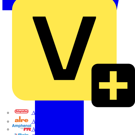
Adaptaflex
Alre
Amphenol FTG