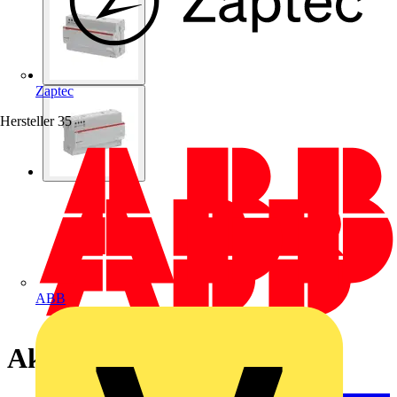
Zaptec
Hersteller
35
ABB
Akku-Modul 12 V DC