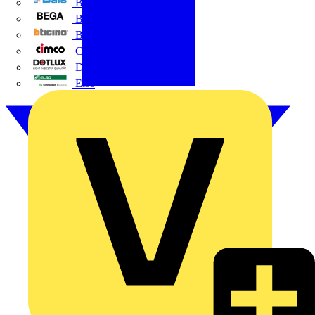
BALS
Bega
Bticino
Cimco
DOTLUX GmbH
Elso