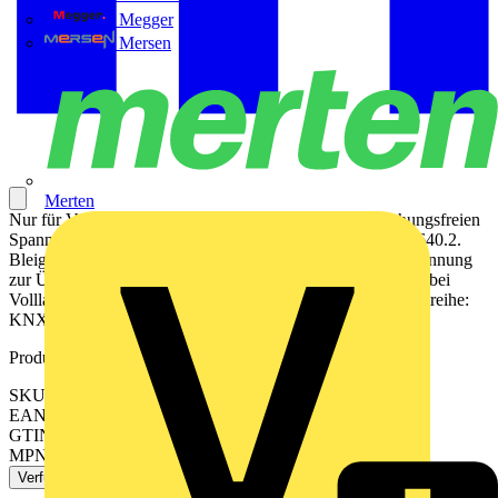
Megger
Mersen
Merten
Nur für Verwendung in Kombination mit der Unterbrechungsfreien
Spannungsversorgungen SU/S 30.640.1 und die SU/S 30.640.2.
Bleigel-Akku für die Pufferung der ABB i-bus® Systemspannung
zur Überbrückung von Netzaus fällen für min. 10 Minuten (bei
Volllast). Anschluss über 4-adriges Standard-Kabel. Produktreihe:
KNX
Produktkennzeichen
SKU: GHQ6310062R0111
EAN: 4016779514811
GTIN: 4016779514811
MPN: AM/S12.1
Verfügbar: 4 Händler