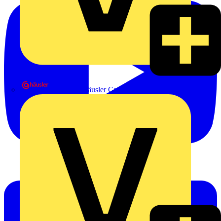
Heinrich Häusler GmbH