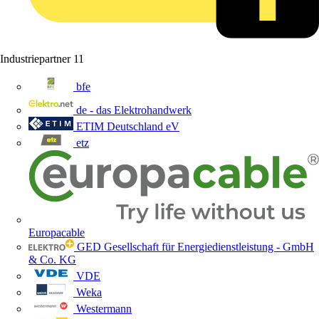
Industriepartner
11
bfe
de - das Elektrohandwerk
ETIM Deutschland eV
etz
Europacable
GED Gesellschaft für Energiedienstleistung - GmbH
& Co. KG
VDE
Weka
Westermann