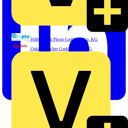
Hillmann & Ploog GmbH & Co. KG
Oskar Böttcher GmbH & Co. KG