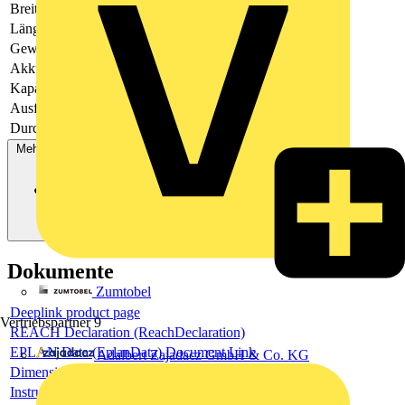
Breite
144
Länge
64.5
Gewicht
761
Akkupack
Nein
Kapazität
1000
Ausführung
-
Durchmesser
-
Mehr anzeigen
Dokumente
Zumtobel
Deeplink product page
Vertriebspartner
9
REACH Declaration (ReachDeclaration)
EPLAN Data (EplanData) Document Link
Adalbert Zajadacz GmbH & Co. KG
Dimensioned drawing
Instructions and Manuals (InsMan)