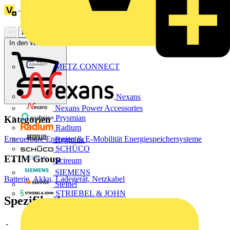
Treuepunkte:
3
−
+
In den Warenkorb
METZ CONNECT
Nexans
Nexans Power Accessories
Prysmian
Kategorien
Radium
Erneuerbare Energien & E-Mobilität
Energiespeichersysteme
Regiolux
SCHÜCO
ETIM Group
Scireum
SIEMENS
Batterie, Akku, Ladegerät, Netzkabel
Steinel
STRIEBEL & JOHN
Spezifikationen
-
-