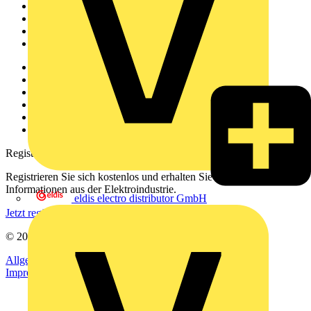
Akademie
Produktsuche
Partner
Voltimum+
Weitere Links
Über uns
Kontakt
Downloadbereich (PDFs)
Häufig gestellte Fragen
voltimum.com
Registrierung
Registrieren Sie sich kostenlos und erhalten Sie stets aktuelle
Informationen aus der Elektroindustrie.
eldis electro distributor GmbH
Jetzt registrieren
© 2002-
2026
Voltimum
Allgemeine Geschäftsbedingungen
Datenschutzerklärung
Impressum