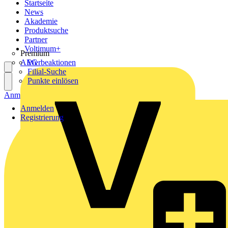
Startseite
News
Akademie
Produktsuche
Partner
Voltimum+
Premium
AEG
Werbeaktionen
Filial-Suche
Punkte einlösen
Anmelden
Registrierung
Anmelden
Registrierung