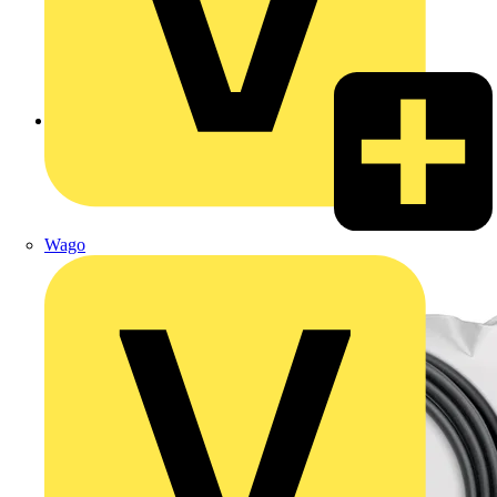
Zurück zu Produkte
Wago