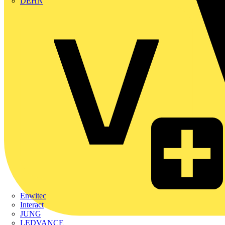
DEHN
Enwitec
Interact
JUNG
LEDVANCE