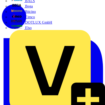
BALS
Bega
Bticino
Cimco
DOTLUX GmbH
Elso