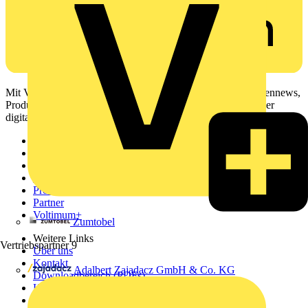
Mit Voltimum erhalten Elektrofachkräfte Zugang zu Branchennews,
Produktinformationen, Schulungen und Tools – alles auf einer
digitalen Plattform und Community.
Sitemap
Startseite
News
Akademie
Produktsuche
Partner
Voltimum+
Zumtobel
Weitere Links
Vertriebspartner
9
Über uns
Kontakt
Adalbert Zajadacz GmbH & Co. KG
Downloadbereich (PDFs)
Häufig gestellte Fragen
voltimum.com