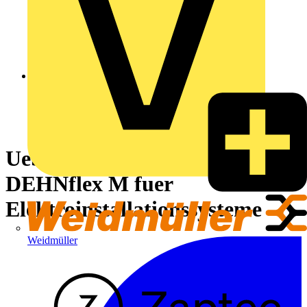
Ueberspannungsableiter Typ 3
DEHNflex M fuer
Elektroinstallationssysteme
Weidmüller