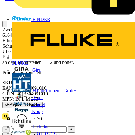
FINDER
Zweipoliger Überspannungsableiter DEHNflex, Typ 3 nach EN
61643-11, mit Überwachungseinrichtung und Abtrennvorrichtung.
Erhöhte Sicherheit durch verwechslungssichere Y-
Schutzbeschaltung. Zum Schutz von elektronischen Geräten vor
Überspannungen. Zum Einbau in Elektroinstallationssysteme, wie z.
B. Unterflursysteme. Zum Einsatz im Blitz-Schutzzonen-Konzept
an den Schnittstellen 1 – 2 und höher.
FLUKE
Gira
Produktkennzeichen
SKU: 924396
EAN: 4013364091016
HT Instruments GmbH
GTIN: 4013364091016
iHaus
MPN: DFL M 255
Kaufel
Verfügbar: 3 Händler
Kopp
Treuepunkte:
30
Lichtline
−
+
LIGHTCYCLE