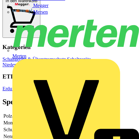
In den Warenkorb
Megger
Mersen
Kategorien
Merten
Schaltgeräte & Überstromschutz
Schaltgeräte
Niederspannungsschaltgeräte
ETIM Group
Erdung, Blitz- und Überspannungsschutz
Spezifikationen
Polzahl
2
Montageart
Kanaleinbau
Schutzpegel
-
Nennlaststrom
-