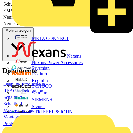
Schutzart (IP)
IP20
EMV-Ausführung
Nein
Nennspannung AC
230
Nennspannung DC
-
Mehr anzeigen
METZ CONNECT
Nexans
Nexans Power Accessories
Prysmian
Dokumente
Radium
Regiolux
Deeplink Produktseite
SCHÜCO
REACH-Deklaration
Scireum
Schaltbild
SIEMENS
Schaltbild
Steinel
Masszeichnung
STRIEBEL & JOHN
Montageanleitung
Produktdatenblatt