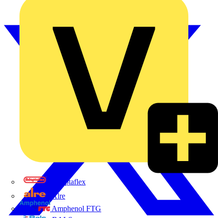
Adaptaflex
Alre
Amphenol FTG