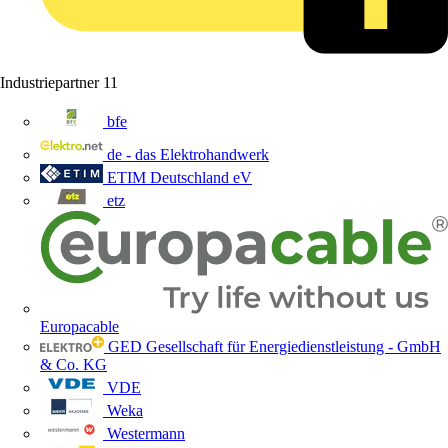
Industriepartner
11
bfe
de - das Elektrohandwerk
ETIM Deutschland eV
etz
Europacable
GED Gesellschaft für Energiedienstleistung - GmbH
& Co. KG
VDE
Weka
Westermann