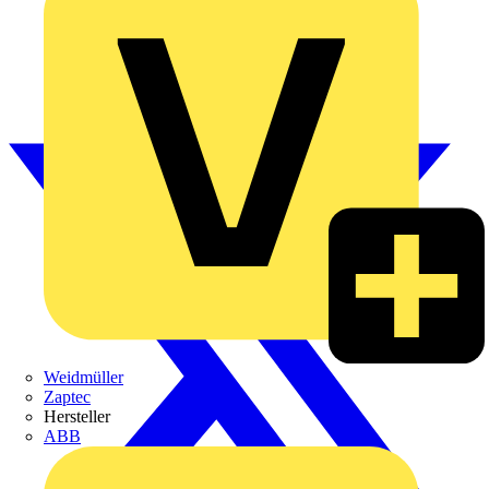
Weidmüller
Zaptec
Hersteller
ABB