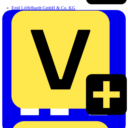
Emil Löffelhardt GmbH & Co. KG
Hardy Schmitz