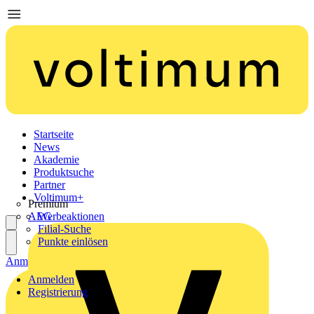
Startseite
News
Akademie
Produktsuche
Partner
Voltimum+
Premium
AEG
Werbeaktionen
Filial-Suche
Punkte einlösen
Anmelden
Registrierung
Anmelden
Registrierung