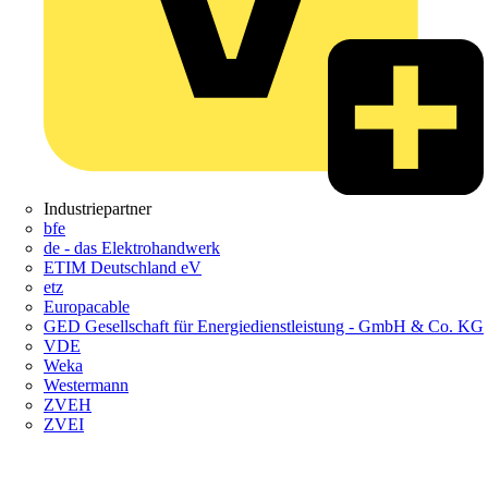
Industriepartner
bfe
de - das Elektrohandwerk
ETIM Deutschland eV
etz
Europacable
GED Gesellschaft für Energiedienstleistung - GmbH & Co. KG
VDE
Weka
Westermann
ZVEH
ZVEI