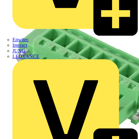
Enwitec
Interact
JUNG
LEDVANCE