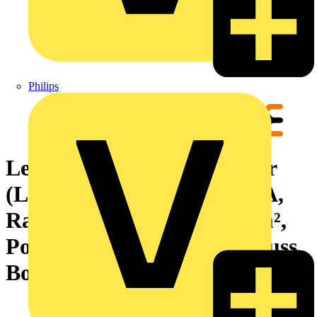
Philips
Leiterplattensteckverbinder
(Leiteranschluss), 160 V, 8 A,
Raster in mm: 3.81, 1.5 mm²,
Polzahl: 9, Zugbügelanschluss,
Box