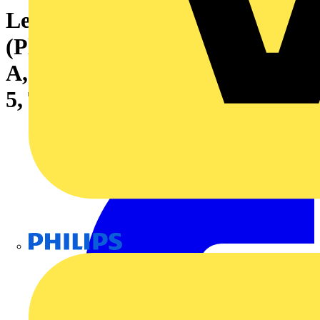
Leiterplattensteckverbinder
(Platinenanschluss), 320 V, 15
A, Raster in mm: 5.00, Polzahl:
5, THT-Lötanschluss, Box
Philips