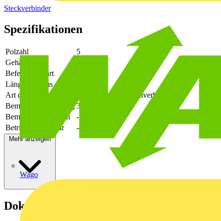
Steckverbinder
Spezifikationen
Polzahl
5
Gehäusefarbe
grün
Befestigungsart
löten
Länge des Pins
3.9
Art der Verbindung
flexibler Leiterplattenverbinder
Bemessungsspannung
320
Bemessungsstrom In
-
Betriebstemperatur
-40 - 105
Mehr anzeigen
Wago
Dokumente