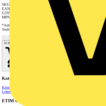
SKU: 2645210000
EAN: 04050118641769
GTIN: 04050118641769
MPN: CH 5.00/05/90F 3.9SN GN BX
*Auf Anfrage verfügbar - bitte in den Warenkorb legen, um
Verfügbarkeit zu prüfen
−
+
In den Warenkorb
Kategorien
Klemmen, Steckverbinder & Verbindungselemente
Leiterplattensteckverbinder
ETIM Group