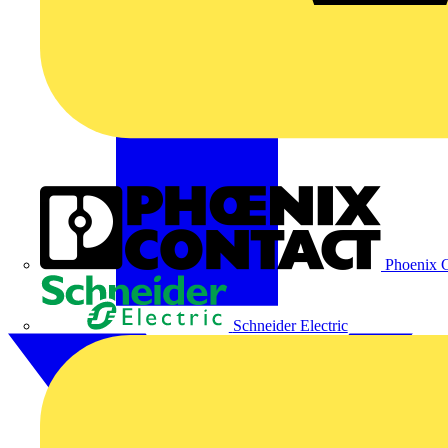
Phoenix C
Schneider Electric