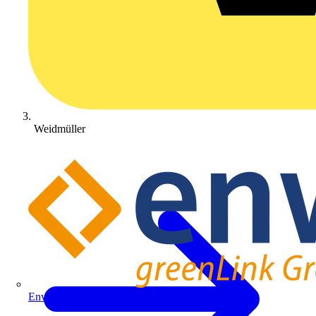
Weidmüller
Enwitec