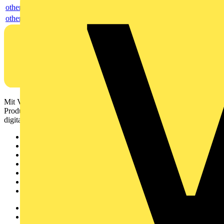
others
others
Mit Voltimum erhalten Elektrofachkräfte Zugang zu Branchennews,
Produktinformationen, Schulungen und Tools – alles auf einer
digitalen Plattform und Community.
Sitemap
Startseite
News
Akademie
Produktsuche
Partner
Voltimum+
Weitere Links
Über uns