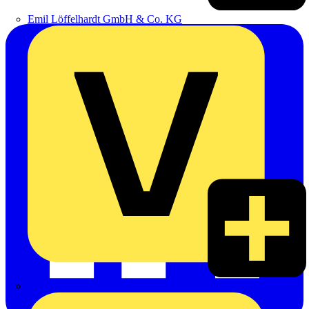
Emil Löffelhardt GmbH & Co. KG
Hardy Schmitz