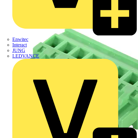
Enwitec
Interact
JUNG
LEDVANCE