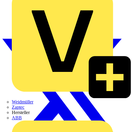
Weidmüller
Zaptec
Hersteller
ABB