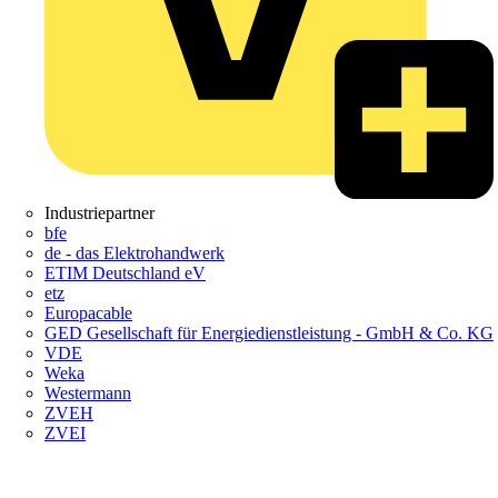
Industriepartner
bfe
de - das Elektrohandwerk
ETIM Deutschland eV
etz
Europacable
GED Gesellschaft für Energiedienstleistung - GmbH & Co. KG
VDE
Weka
Westermann
ZVEH
ZVEI