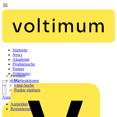
Startseite
News
Akademie
Produktsuche
Partner
Voltimum+
Premium
AEG
Werbeaktionen
Filial-Suche
Punkte einlösen
Anmelden
Registrierung
Anmelden
Registrierung