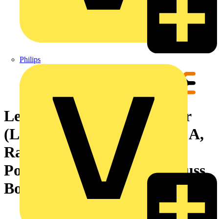
Philips
Leiterplattensteckverbinder
(Leiteranschluss), 320 V, 18 A,
Raster in mm: 5.00, 4 mm²,
Polzahl: 5, Zugbügelanschluss,
Box