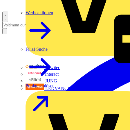
Werbeaktionen
Filial-Suche
Enwitec
Interact
JUNG
Punkte einlösen
LEDVANCE