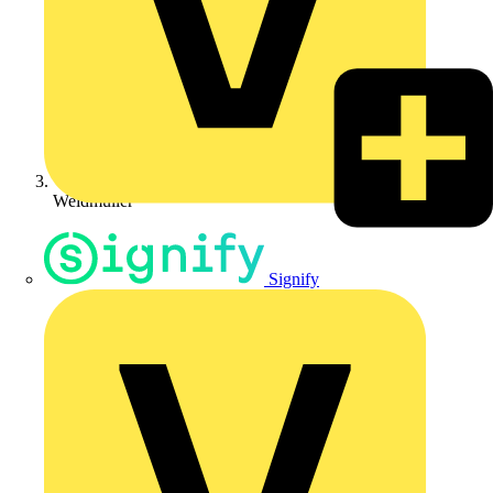
Weidmüller
Signify