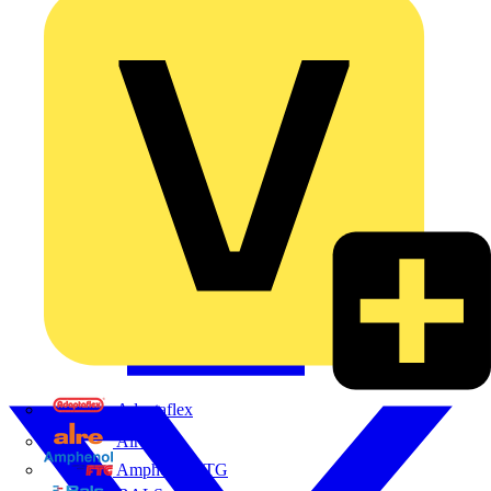
Adaptaflex
Alre
Amphenol FTG