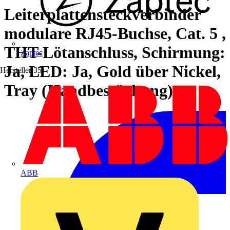
Leiterplattensteckverbinder
modulare RJ45-Buchse, Cat. 5 ,
THT-Lötanschluss, Schirmung:
Zaptec
Ja, LED: Ja, Gold über Nickel,
Hersteller
35
Tray (Handbestückung)
ABB