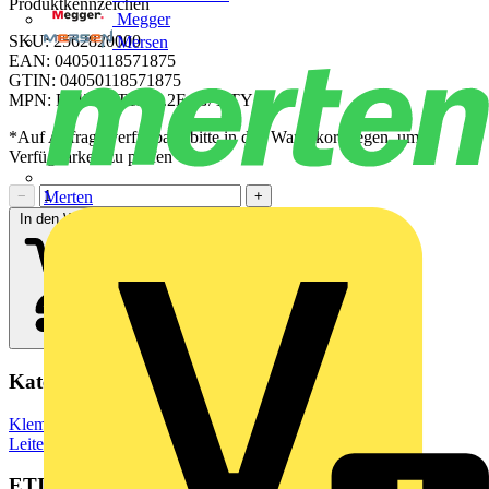
Produktkennzeichen
Megger
SKU: 2562820000
Mersen
EAN: 04050118571875
GTIN: 04050118571875
MPN: RJ45C5 T1D 3.2E4G/Y TY
*Auf Anfrage verfügbar - bitte in den Warenkorb legen, um
Verfügbarkeit zu prüfen
−
+
Merten
In den Warenkorb
Kategorien
Klemmen, Steckverbinder & Verbindungselemente
Leiterplattensteckverbinder
ETIM Group