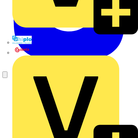
Hillmann & Ploog GmbH & Co. KG
Oskar Böttcher GmbH & Co. KG