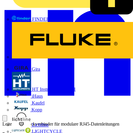
FINDER
FLUKE
Gira
HT Instruments GmbH
iHaus
Kaufel
Kopp
Leiterplattensteckverbinder für modulare RJ45-Datenleitungen
Lichtline
LIGHTCYCLE