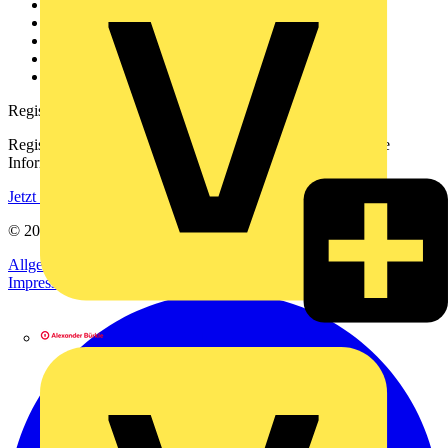
Über uns
Kontakt
Downloadbereich (PDFs)
Häufig gestellte Fragen
voltimum.com
Registrierung
Registrieren Sie sich kostenlos und erhalten Sie stets aktuelle
Informationen aus der Elektroindustrie.
Jetzt registrieren
© 2002-
2026
Voltimum
Allgemeine Geschäftsbedingungen
Datenschutzerklärung
Impressum
Alexander Bürkle GmbH & Co. KG