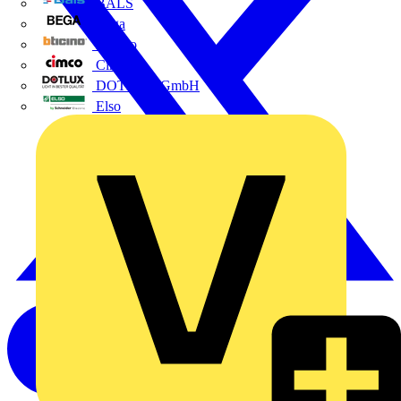
BALS
Bega
Bticino
Cimco
DOTLUX GmbH
Elso