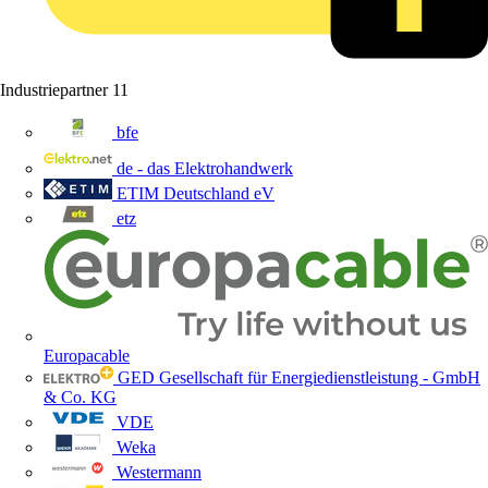
Industriepartner
11
bfe
de - das Elektrohandwerk
ETIM Deutschland eV
etz
Europacable
GED Gesellschaft für Energiedienstleistung - GmbH
& Co. KG
VDE
Weka
Westermann