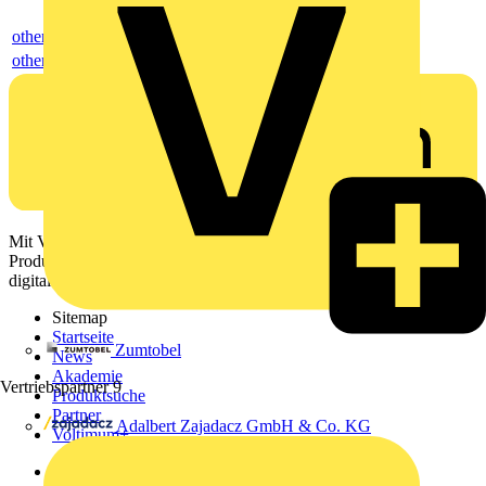
others
others
Mit Voltimum erhalten Elektrofachkräfte Zugang zu Branchennews,
Produktinformationen, Schulungen und Tools – alles auf einer
digitalen Plattform und Community.
Sitemap
Startseite
Zumtobel
News
Akademie
Vertriebspartner
9
Produktsuche
Partner
Adalbert Zajadacz GmbH & Co. KG
Voltimum+
Weitere Links