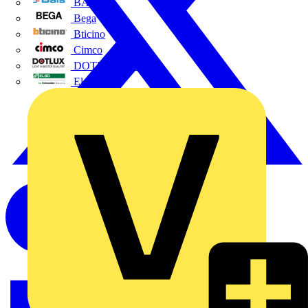
BALS
Bega
Bticino
Cimco
DOTLUX GmbH
Elso