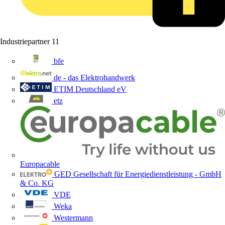
Industriepartner
11
bfe
de - das Elektrohandwerk
ETIM Deutschland eV
etz
Europacable
GED Gesellschaft für Energiedienstleistung - GmbH
& Co. KG
VDE
Weka
Westermann