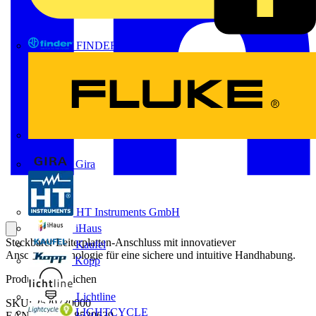
FINDER
FLUKE
Gira
HT Instruments GmbH
iHaus
Steckbarer Leiterplatten-Anschluss mit innovatiever
Kaufel
Anschlusstechnologie für eine sichere und intuitive Handhabung.
Kopp
Produktkennzeichen
Lichtline
SKU: 2529730000
LIGHTCYCLE
EAN: 04050118539639