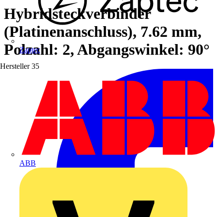
Hybridsteckverbinder
(Platinenanschluss), 7.62 mm,
Polzahl: 2, Abgangswinkel: 90°
Zaptec
Hersteller
35
ABB