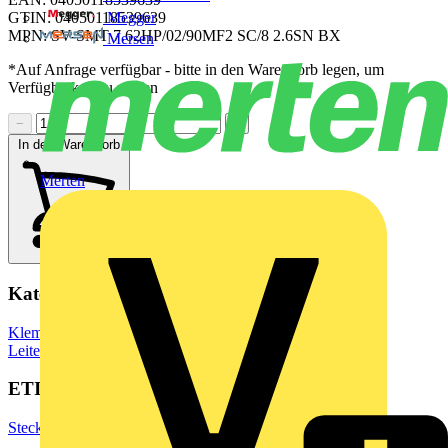
Megger
GTIN: 04050118539639
MPN: SV-SMT 7.62HP/02/90MF2 SC/8 2.6SN BX
Mersen
*Auf Anfrage verfügbar - bitte in den Warenkorb legen, um
Verfügbarkeit zu prüfen
−
+
In den Warenkorb
Merten
Kategorien
Klemmen, Steckverbinder & Verbindungselemente
Leiterplattensteckverbinder
ETIM Group
Steckverbinder