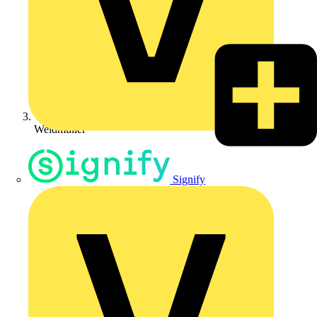
Weidmüller
Signify