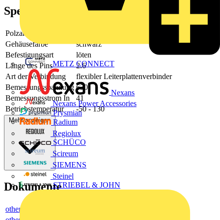
Spezifikationen
Polzahl
2
Gehäusefarbe
schwarz
Befestigungsart
löten
METZ CONNECT
Länge des Pins
2.6
Art der Verbindung
flexibler Leiterplattenverbinder
Bemessungsspannung
630
Nexans
Bemessungsstrom In
41
Nexans Power Accessories
Betriebstemperatur
-50 - 130
Prysmian
Mehr anzeigen
Radium
Regiolux
SCHÜCO
Scireum
SIEMENS
Steinel
Dokumente
STRIEBEL & JOHN
others
others