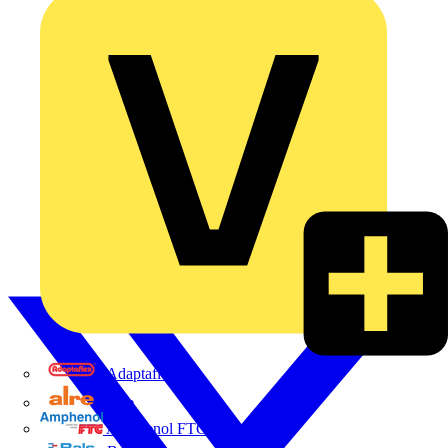
Adaptaflex
Alre
Amphenol FTG