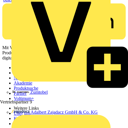
Mit Voltimum erhalten Elektrofachkräfte Zugang zu Branchennews,
Produktinformationen, Schulungen und Tools – alles auf einer
digitalen Plattform und Community.
Sitemap
Startseite
News
Akademie
Produktsuche
Zumtobel
Partner
Voltimum+
Vertriebspartner
9
Weitere Links
Adalbert Zajadacz GmbH & Co. KG
Über uns
Kontakt
Downloadbereich (PDFs)