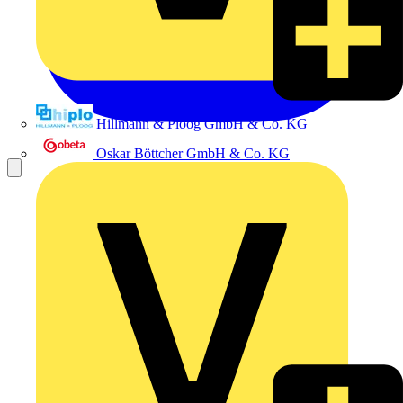
Hillmann & Ploog GmbH & Co. KG
Oskar Böttcher GmbH & Co. KG