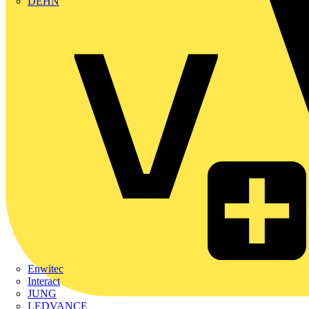
DEHN
Enwitec
Interact
JUNG
LEDVANCE