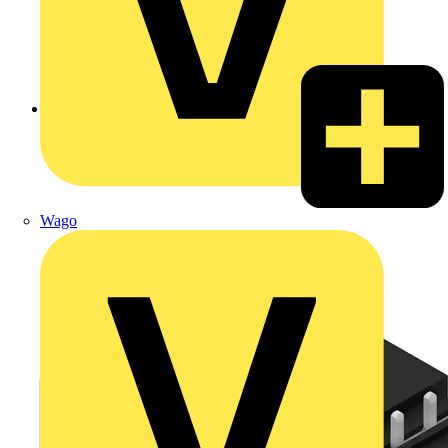
Zurück zu Produkte
Wago