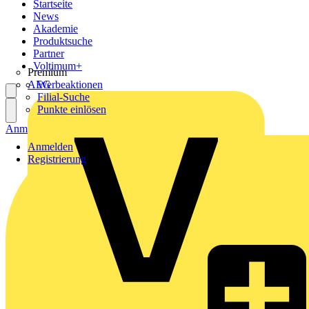
Startseite
News
Akademie
Produktsuche
Partner
Voltimum+
Premium
AEG
Werbeaktionen
Filial-Suche
Punkte einlösen
Anmelden
Registrierung
Anmelden
Registrierung