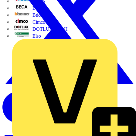
BALS
Bega
Bticino
Cimco
DOTLUX GmbH
Elso