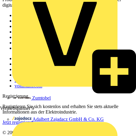
digitalen Plattform und Community.
Sitemap
Startseite
News
Akademie
Produktsuche
Partner
Voltimum+
Weitere Links
Über uns
Kontakt
Downloadbereich (PDFs)
Häufig gestellte Fragen
voltimum.com
Registrierung
Zumtobel
Registrieren Sie sich kostenlos und erhalten Sie stets aktuelle
Vertriebspartner
9
Informationen aus der Elektroindustrie.
Adalbert Zajadacz GmbH & Co. KG
Jetzt registrieren
© 2002-
2026
Voltimum