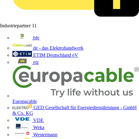
Industriepartner
11
bfe
de - das Elektrohandwerk
ETIM Deutschland eV
etz
Europacable
GED Gesellschaft für Energiedienstleistung - GmbH
& Co. KG
VDE
Weka
Westermann