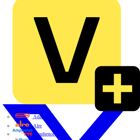
Adaptaflex
Alre
Amphenol FTG