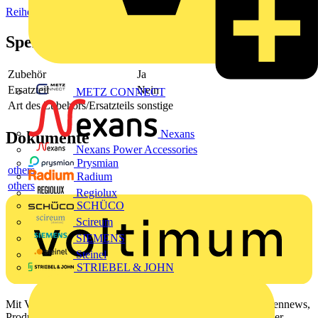
Reihenklemmen
Spezifikationen
Zubehör
Ja
Ersatzteil
Nein
METZ CONNECT
Art des Zubehörs/Ersatzteils
sonstige
Nexans
Dokumente
Nexans Power Accessories
Prysmian
others
Radium
others
Regiolux
SCHÜCO
Scireum
SIEMENS
Steinel
STRIEBEL & JOHN
Mit Voltimum erhalten Elektrofachkräfte Zugang zu Branchennews,
Produktinformationen, Schulungen und Tools – alles auf einer