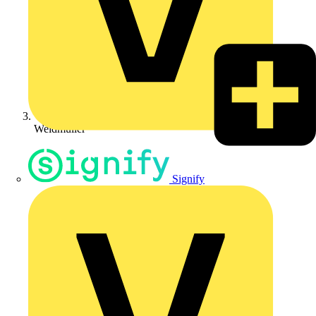
Weidmüller
Signify