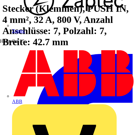
Stecker (Klemmen), PUSH IN,
4 mm², 32 A, 800 V, Anzahl
Anschlüsse: 7, Polzahl: 7,
Zaptec
Breite: 42.7 mm
Hersteller
35
ABB