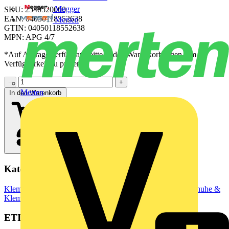
Megger
SKU: 2540520000
EAN: 04050118552638
Mersen
GTIN: 04050118552638
MPN: APG 4/7
*Auf Anfrage verfügbar - bitte in den Warenkorb legen, um
Verfügbarkeit zu prüfen
−
+
Merten
In den Warenkorb
Kategorien
Klemmen, Steckverbinder & Verbindungselemente
Kabelschuhe &
Klemmen
ETIM Group