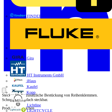
FINDER
FLUKE
Gira
HT Instruments GmbH
iHaus
Kaufel
Kopp
Stecker für die zusätzliche Bestückung von Reihenklemmen.
Schnell und einfach steckbar.
Lichtline
Produktkennzeichen
LIGHTCYCLE