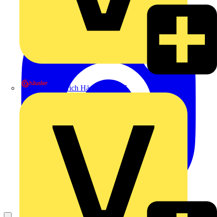
Heinrich Häusler GmbH