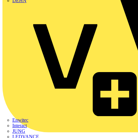
DEHN
Enwitec
Interact
JUNG
LEDVANCE