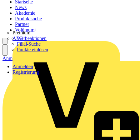
Startseite
News
Akademie
Produktsuche
Partner
Voltimum+
Premium
AEG
Werbeaktionen
Filial-Suche
Punkte einlösen
Anmelden
Registrierung
Anmelden
Registrierung