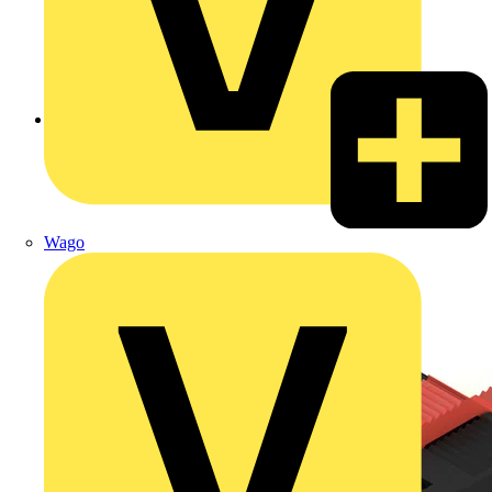
Zurück zu Produkte
Wago