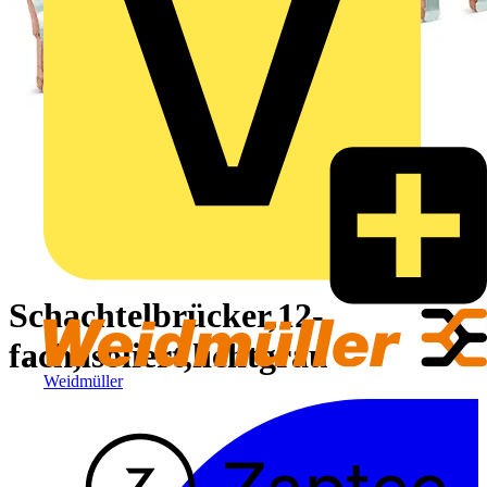
Schachtelbrücker,12-
fach,isoliert,lichtgrau
Weidmüller