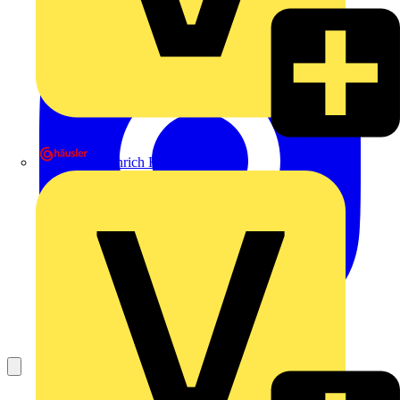
Heinrich Häusler GmbH