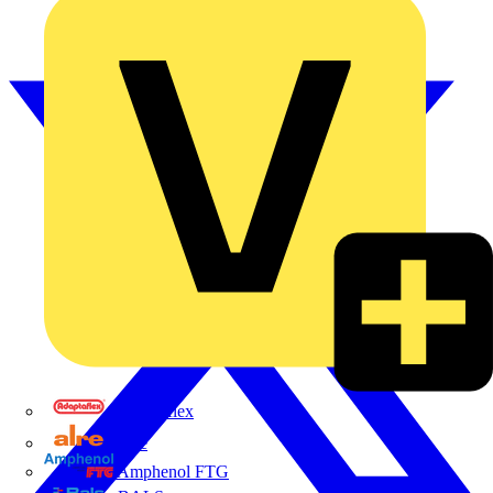
Adaptaflex
Alre
Amphenol FTG