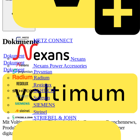
Dokumente
METZ CONNECT
Dokument
Nexans
Dokument
Nexans Power Accessories
Dokument
Prysmian
Radium
Regiolux
SCHÜCO
Scireum
SIEMENS
Steinel
STRIEBEL & JOHN
Mit Voltimum erhalten Elektrofachkräfte Zugang zu Branchennews,
Produktinformationen, Schulungen und Tools – alles auf einer
digitalen Plattform und Community.