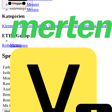
Megger
Mersen
Kategorien
Klemmen, Steckverbinder & Verbindungselemente
Reihenklemmen
ETIM Group
Merten
Reihenklemmen
Spezifikationen
Farbe
grau
Isoliert
Ja
Montageart
steckbar
Rastermaß
5.2
Ausführung
Schachtelverbinder
Bemessungsspannung
400
Bemessungsstrom In
25
Mit Berührungsschutz
Ja
Mehr anzeigen