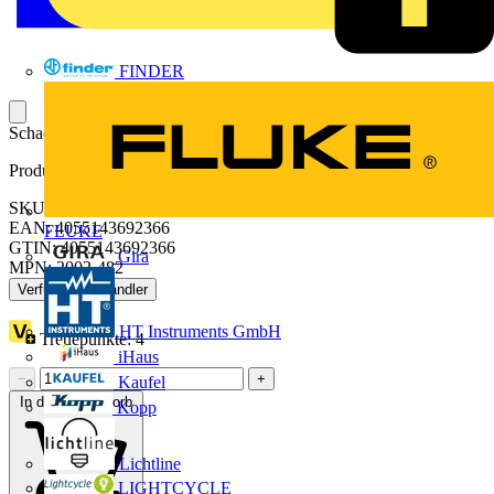
FINDER
Schachtelbrücker; 12-fach; isoliert; lichtgrau
Produktkennzeichen
SKU: 2002-482
EAN: 4055143692366
FLUKE
GTIN: 4055143692366
Gira
MPN: 2002-482
Verfügbar: 4 Händler
HT Instruments GmbH
Treuepunkte:
4
iHaus
−
+
Kaufel
In den Warenkorb
Kopp
Lichtline
LIGHTCYCLE