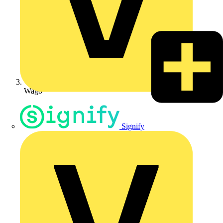
Wago
Signify