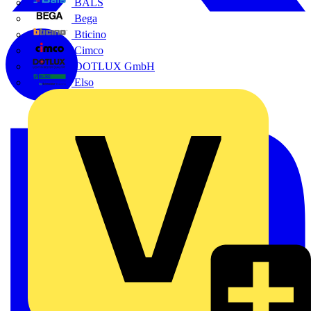
BALS
Bega
Bticino
Cimco
DOTLUX GmbH
Elso