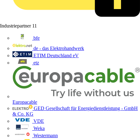
Industriepartner
11
bfe
de - das Elektrohandwerk
ETIM Deutschland eV
etz
Europacable
GED Gesellschaft für Energiedienstleistung - GmbH
& Co. KG
VDE
Weka
Westermann