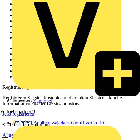
Sitemap
Startseite
News
Akademie
Produktsuche
Partner
Voltimum+
Weitere Links
Über uns
Kontakt
Downloadbereich (PDFs)
Häufig gestellte Fragen
voltimum.com
Registrierung
Registrieren Sie sich kostenlos und erhalten Sie stets aktuelle
Zumtobel
Informationen aus der Elektroindustrie.
Vertriebspartner
9
Jetzt registrieren
Adalbert Zajadacz GmbH & Co. KG
© 2002-
2026
Voltimum
Allgemeine Geschäftsbedingungen
Datenschutzerklärung