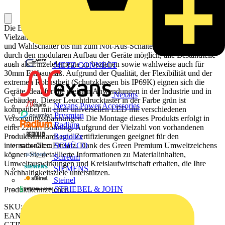
Die Baureihe Harmony XB5/ZB5 aus Kunststoff bietet eine
Vielzahl an 22mm Komplettgeräten wie Drucktaster, Leuchtmelder
und Wahlschalter bis hin zum Not-Aus-Schalter. Zusätzlich ist es
durch den modularen Aufbau der Geräte möglich, alle Bestandteile
auch als Einzelelemente zu beziehen sowie wahlweise auch für
METZ CONNECT
30mm Einbaumaß. Aufgrund der Qualität, der Flexibilität und der
extremen Robustheit (Schutzklassen bis IP69K) eignen sich die
Geräte ideal für die meisten Anwendungen in der Industrie und in
Nexans
Gebäuden. Dieser Leuchtdrucktaster in der Farbe grün ist
Nexans Power Accessories
kompatibel mit einer universellen LED mit verschiedenen
Prysmian
Versorgungsspannungen. Die Montage dieses Produkts erfolgt in
Radium
einer 22mm Bohrung. Aufgrund der Vielzahl von vorhandenen
Produktstandards und Zertifizierungen geeignet für den
Regiolux
internationalen Einsatz. Dank des Green Premium Umweltzeichens
SCHÜCO
können Sie detaillierte Informationen zu Materialinhalten,
Scireum
Umweltauswirkungen und Kreislaufwirtschaft erhalten, die Ihre
SIEMENS
Nachhaltigkeitsziele unterstützen.
Steinel
STRIEBEL & JOHN
Produktkennzeichen
SKU: ZB5AW333
EAN: 3389110909944
GTIN: 3389110909944