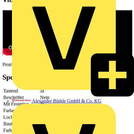
Promotional video
Spezifikationen
Tastend
Ja
Beschriftet
Nein
Alexander Bürkle GmbH & Co. KG
Mit Frontring
Ja
Farbe Frontring
schwarz
Lochdurchmesser
22.5
Bauform der Linse
rund
Farbe des Knopfes
grün