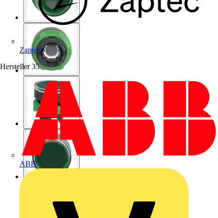
Zaptec
Hersteller
35
ABB