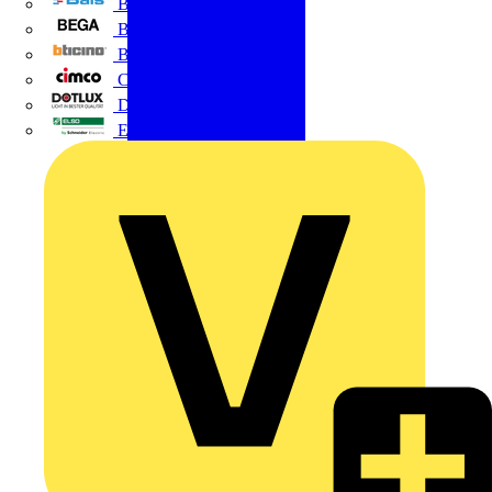
BALS
Bega
Bticino
Cimco
DOTLUX GmbH
Elso