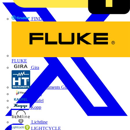
FINDER
FLUKE
Gira
HT Instruments GmbH
iHaus
Kaufel
Kopp
Lichtline
LIGHTCYCLE