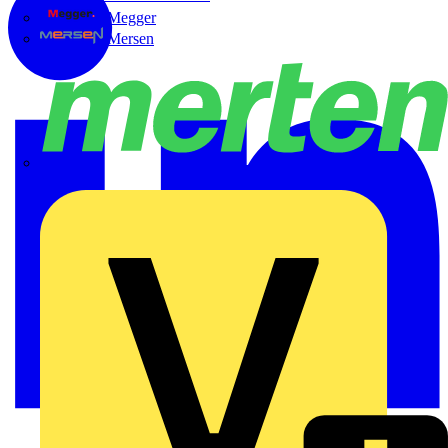
Megger
Mersen
Merten