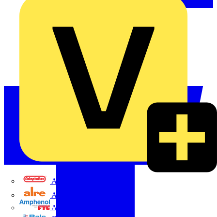
Adaptaflex
Alre
Amphenol FTG