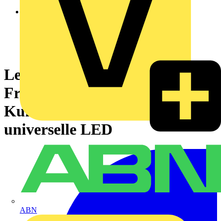
Leuchtdrucktaster,
Frontelement, Harmony XB5,
Kunststoff, 22mm, grün, für
universelle LED
ABN