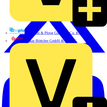
Hillmann & Ploog GmbH & Co. KG
Oskar Böttcher GmbH & Co. KG