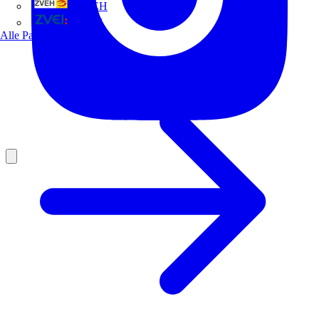
ZVEH
ZVEI
Alle Partner