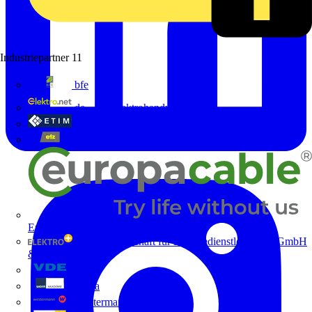
Industriepartner
11
bfe
de - das Elektrohandwerk
ETIM Deutschland eV
etz
Europacable
GED Gesellschaft für Energiedienstleistung - GmbH
& Co. KG
VDE
Weka
Westermann