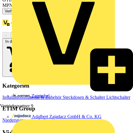
MPN: ZB5AW333
Verfügbar: 4 Händler
Treuepunkte:
2
−
+
In den Warenkorb
Kategorien
Zumtobel
Installationsmaterial & Zubehör
Steckdosen & Schalter
Lichtschalter
Vertriebspartner
9
ETIM Group
Adalbert Zajadacz GmbH & Co. KG
Niederspannungsschaltgeräte
Videos