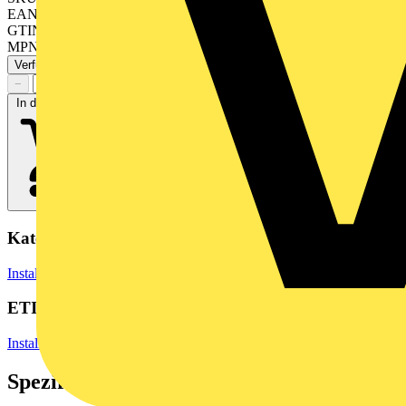
EAN: 4250184131670
GTIN: 14250184131677
MPN: 130B11D21102-E
Verfügbar: 2 Händler
−
+
In den Warenkorb
Kategorien
Installationsmaterial & Zubehör
Steckdosen & Schalter
Steckdosen
ETIM Group
Installationsmaterial Kommunikationsnetze DNT/FNT
Spezifikationen