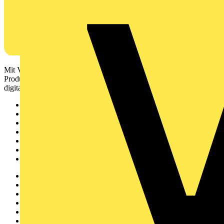
Mit Voltimum erhalten Elektrofachkräfte Zugang zu Branchennews,
Produktinformationen, Schulungen und Tools – alles auf einer
digitalen Plattform und Community.
Sitemap
Startseite
News
Akademie
Produktsuche
Partner
Voltimum+
Weitere Links
Über uns
Kontakt
Downloadbereich (PDFs)
Häufig gestellte Fragen
voltimum.com