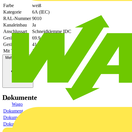
Farbe
weiß
Kategorie
6A (IEC)
RAL-Nummer
9010
Kanaleinbau
Ja
Anschlussart
Schneidklemme IDC
Gerätehöhe
69.9
Gerätetiefe
41
Mit Textfeld
Ja
Mehr anzeigen
Dokumente
Wago
Dokument
Dokument
Dokument