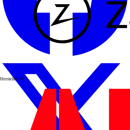
Zaptec
Hersteller
35