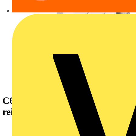
C6Amodul 2 Port 180°M UPk
reinweiß