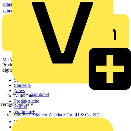
others
others
Mit Voltimum erhalten Elektrofachkräfte Zugang zu Branchennews,
Produktinformationen, Schulungen und Tools – alles auf einer
digitalen Plattform und Community.
Sitemap
Startseite
News
Zumtobel
Akademie
Produktsuche
Vertriebspartner
9
Partner
Voltimum+
Adalbert Zajadacz GmbH & Co. KG
Weitere Links
Über uns