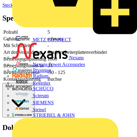
Steckverbinder
Spezifikationen
Polzahl
5
Gehäusefarbe
schwarz
METZ CONNECT
Mit Schutzleiter
-
Art der Verbindung
flexibler Leiterplattenverbinder
Nexans
Bemessungsspannung
1000
Nexans Power Accessories
Bemessungsstrom In
34
Prysmian
Betriebstemperatur
-50 - 125
Radium
Kontaktausführung
Buchse
Regiolux
Mehr anzeigen
SCHÜCO
Scireum
SIEMENS
Steinel
STRIEBEL & JOHN
Dokumente