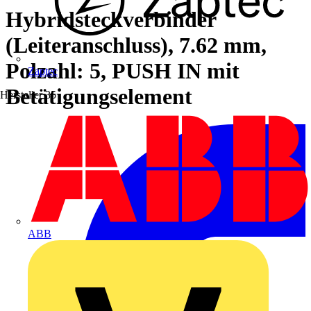
Hybridsteckverbinder
(Leiteranschluss), 7.62 mm,
Polzahl: 5, PUSH IN mit
Zaptec
Betätigungselement
Hersteller
35
ABB