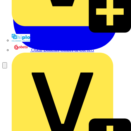
Hillmann & Ploog GmbH & Co. KG
Oskar Böttcher GmbH & Co. KG