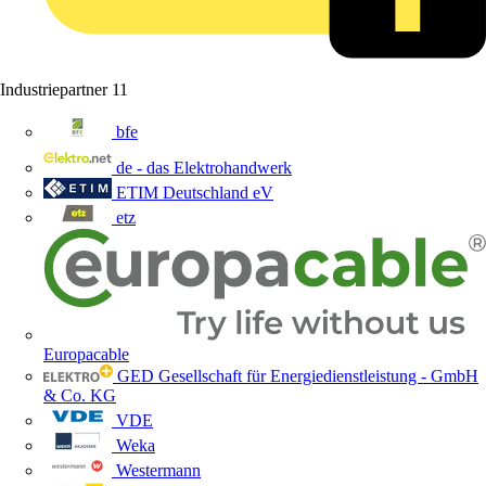
Industriepartner
11
bfe
de - das Elektrohandwerk
ETIM Deutschland eV
etz
Europacable
GED Gesellschaft für Energiedienstleistung - GmbH
& Co. KG
VDE
Weka
Westermann