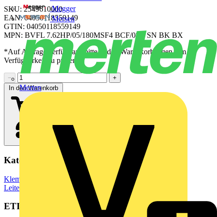
Megger
SKU: 2549610000
EAN: 04050118559149
Mersen
GTIN: 04050118559149
MPN: BVFL 7.62HP/05/180MSF4 BCF/08R SN BK BX
*Auf Anfrage verfügbar - bitte in den Warenkorb legen, um
Verfügbarkeit zu prüfen
−
+
Merten
In den Warenkorb
Kategorien
Klemmen, Steckverbinder & Verbindungselemente
Leiterplattensteckverbinder
ETIM Group