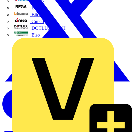
BALS
Bega
Bticino
Cimco
DOTLUX GmbH
Elso