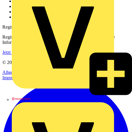
Kontakt
Downloadbereich (PDFs)
Häufig gestellte Fragen
voltimum.com
Registrierung
Registrieren Sie sich kostenlos und erhalten Sie stets aktuelle
Informationen aus der Elektroindustrie.
Jetzt registrieren
© 2002-
2026
Voltimum
Allgemeine Geschäftsbedingungen
Datenschutzerklärung
Impressum
Alexander Bürkle GmbH & Co. KG