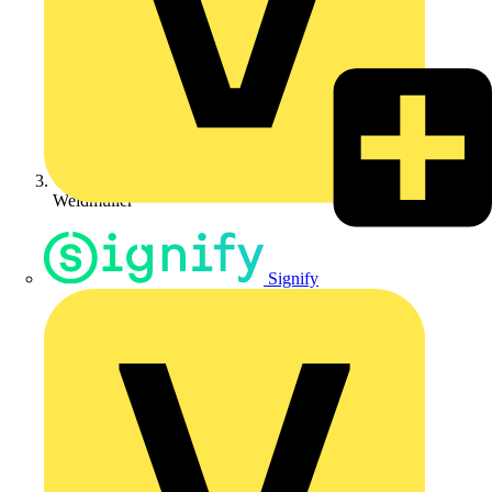
Weidmüller
Signify