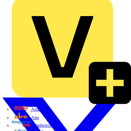
Adaptaflex
Alre
Amphenol FTG