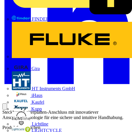
FINDER
FLUKE
Gira
HT Instruments GmbH
iHaus
Kaufel
Kopp
Steckbarer Leiterplatten-Anschluss mit innovatiever
Anschlusstechnologie für eine sichere und intuitive Handhabung.
Lichtline
Produktkennzeichen
LIGHTCYCLE