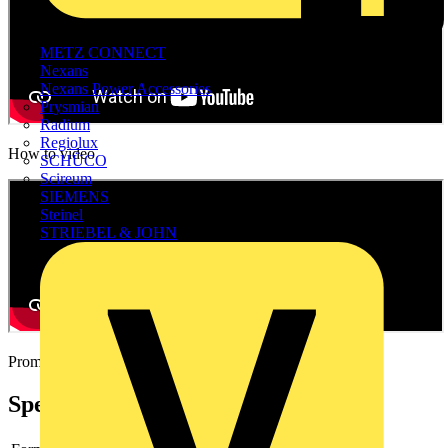
METZ CONNECT
Nexans
Nexans Power Accessories
Prysmian
Radium
Regiolux
How to video
SCHÜCO
Scireum
SIEMENS
Steinel
STRIEBEL & JOHN
Promotional video
Spezifikationen