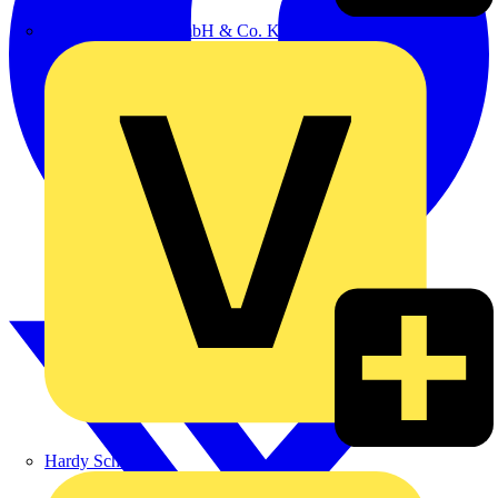
Emil Löffelhardt GmbH & Co. KG
Hardy Schmitz