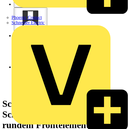
Phoenix Contact
Schneider Electric
Schildträger 30 x50mm o.
Schild, für Ø 22 Geräte m.
rundem Frontelement