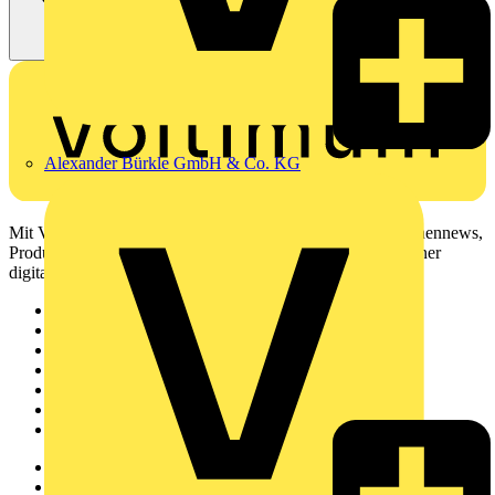
Alexander Bürkle GmbH & Co. KG
Mit Voltimum erhalten Elektrofachkräfte Zugang zu Branchennews,
Produktinformationen, Schulungen und Tools – alles auf einer
digitalen Plattform und Community.
Sitemap
Startseite
News
Akademie
Produktsuche
Partner
Voltimum+
Weitere Links
Über uns