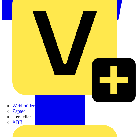
Weidmüller
Zaptec
Hersteller
ABB