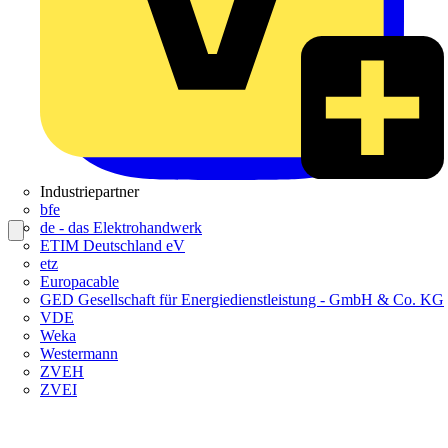
Industriepartner
bfe
de - das Elektrohandwerk
ETIM Deutschland eV
etz
Europacable
GED Gesellschaft für Energiedienstleistung - GmbH & Co. KG
VDE
Weka
Westermann
ZVEH
ZVEI