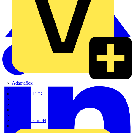
Adaptaflex
Alre
Amphenol FTG
BALS
Bega
Bticino
Cimco
DOTLUX GmbH
Elso