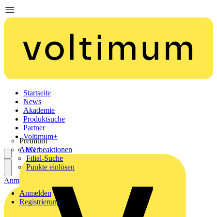
Startseite
News
Akademie
Produktsuche
Partner
Voltimum+
Premium
AEG
Werbeaktionen
Filial-Suche
Punkte einlösen
Anmelden
Registrierung
Anmelden
Registrierung