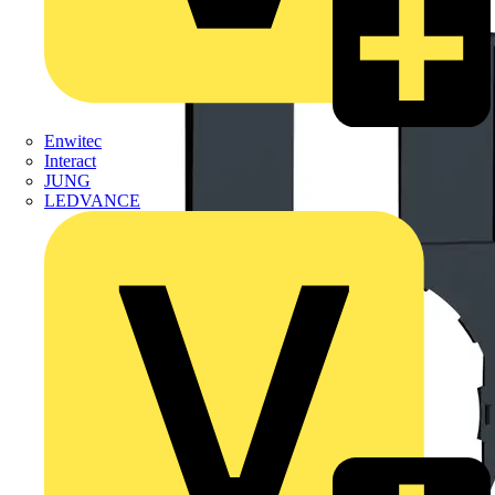
Enwitec
Interact
JUNG
LEDVANCE