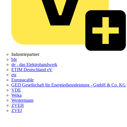
Industriepartner
bfe
de - das Elektrohandwerk
ETIM Deutschland eV
etz
Europacable
GED Gesellschaft für Energiedienstleistung - GmbH & Co. KG
VDE
Weka
Westermann
ZVEH
ZVEI