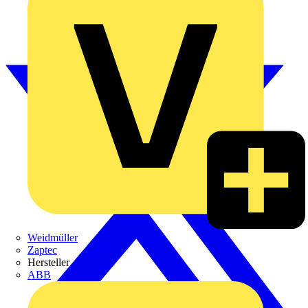
Weidmüller
Zaptec
Hersteller
ABB