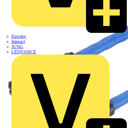
Enwitec
Interact
JUNG
LEDVANCE