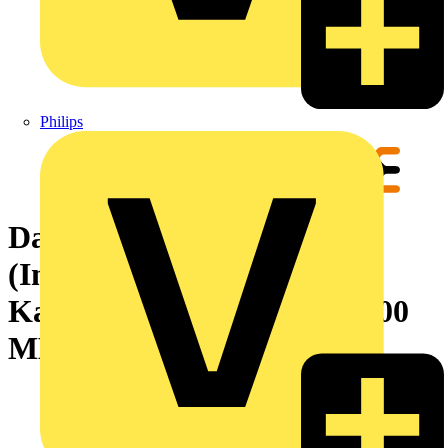
Philips
Dateneinsatz mit Leitung
(Industriesteckverbinder),
Kabellänge: 3 m, Cat. 5e, 100
MBit/s