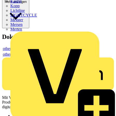
Kaufel
Mehr anzeigen
Kopp
Lichtline
LIGHTCYCLE
Megger
Mersen
Merten
Dokumente
others
others
Mit Voltimum erhalten Elektrofachkräfte Zugang zu Branchennews,
Produktinformationen, Schulungen und Tools – alles auf einer
digitalen Plattform und Community.
Sitemap