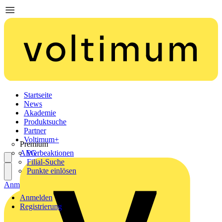
Startseite
News
Akademie
Produktsuche
Partner
Voltimum+
Premium
AEG
Werbeaktionen
Filial-Suche
Punkte einlösen
Anmelden
Registrierung
Anmelden
Registrierung