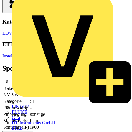
Kategorien
EDV & Peripheriegeräte
Netzwerkgeräte
ETIM Group
Installationsmaterial Kommunikationsnetze DNT/FNT
Spezifikationen
Länge
3
Kabeltyp
sonstige
NVP-Wert
66
Kategorie
5E
FINDER
Flammwidrig
-
FLUKE
Pinbelegung
sonstige
Gira
Mantel-Farbe
blau
HT Instruments GmbH
Schutzart (IP)
IP00
iHaus