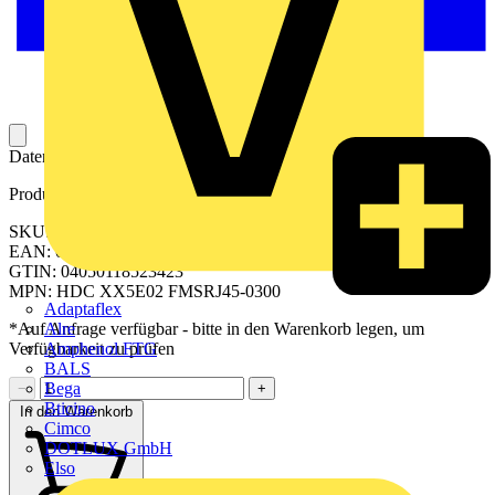
Datenleitung zur Datenübertragung in einem Datenmodul.
Produktkennzeichen
SKU: 2503720300
EAN: 04050118523423
GTIN: 04050118523423
MPN: HDC XX5E02 FMSRJ45-0300
Adaptaflex
Alre
*Auf Anfrage verfügbar - bitte in den Warenkorb legen, um
Amphenol FTG
Verfügbarkeit zu prüfen
BALS
Bega
−
+
Bticino
In den Warenkorb
Cimco
DOTLUX GmbH
Elso