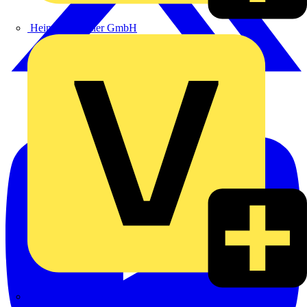
Heinrich Häusler GmbH
Hillmann & Ploog GmbH & Co. KG