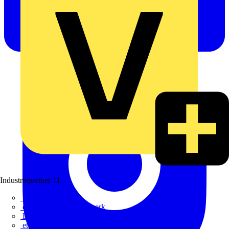
Industriepartner
11
bfe
de - das Elektrohandwerk
ETIM Deutschland eV
etz