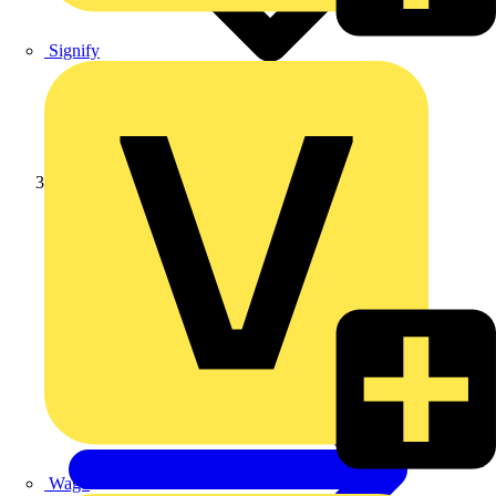
Signify
Weidmüller
Wago