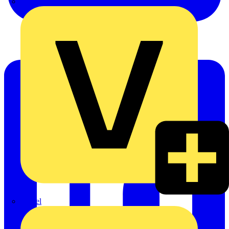
Oskar Böttcher GmbH & Co. KG
Rexel