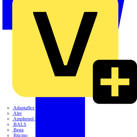
Adaptaflex
Alre
Amphenol FTG
BALS
Bega
Bticino