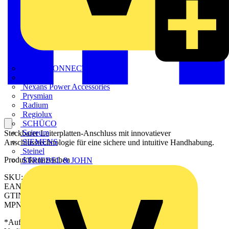
METZ CONNECT
Nexans
Nexans Power Accessories
Prysmian
Radium
Regiolux
SCHÜCO
Scireum
Steckbarer Leiterplatten-Anschluss mit innovatiever
SIEMENS
Anschlusstechnologie für eine sichere und intuitive Handhabung.
Steinel
Produktkennzeichen
STRIEBEL & JOHN
SKU: 2643110000
EAN: 04050118643862
GTIN: 04050118643862
MPN: CH 3.81/09/90F 3.5SN GN BX
*Auf Anfrage verfügbar - bitte in den Warenkorb legen, um