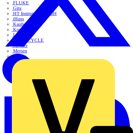
FLUKE
Gira
HT Instruments GmbH
iHaus
Kaufel
Kopp
Lichtline
LIGHTCYCLE
Megger
Mersen
Merten