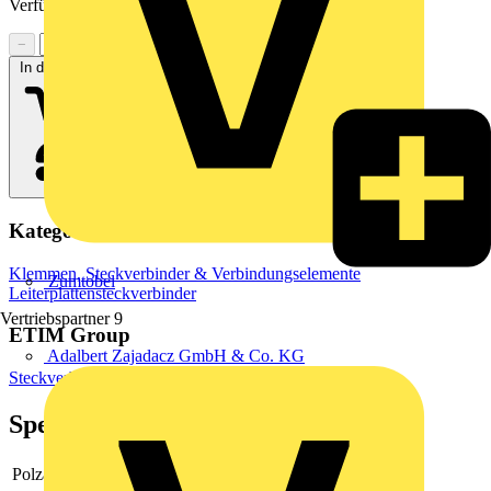
Verfügbarkeit zu prüfen
−
+
In den Warenkorb
Kategorien
Klemmen, Steckverbinder & Verbindungselemente
Zumtobel
Leiterplattensteckverbinder
Vertriebspartner
9
ETIM Group
Adalbert Zajadacz GmbH & Co. KG
Steckverbinder
Spezifikationen
Polzahl
9