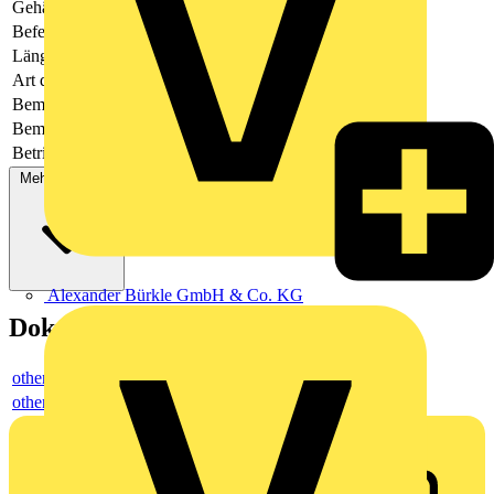
Gehäusefarbe
grün
Befestigungsart
löten
Länge des Pins
3.5
Art der Verbindung
flexibler Leiterplattenverbinder
Bemessungsspannung
160
Bemessungsstrom In
-
Betriebstemperatur
-40 - 105
Mehr anzeigen
Alexander Bürkle GmbH & Co. KG
Dokumente
others
others