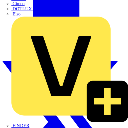
Cimco
DOTLUX GmbH
Elso
FINDER