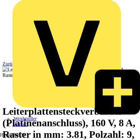
Zurück zu Produkte
Leiterplattensteckverbinder
Weidmüller
(Platinenanschluss), 160 V, 8 A,
Zaptec
Raster in mm: 3.81, Polzahl: 9,
Hersteller
35