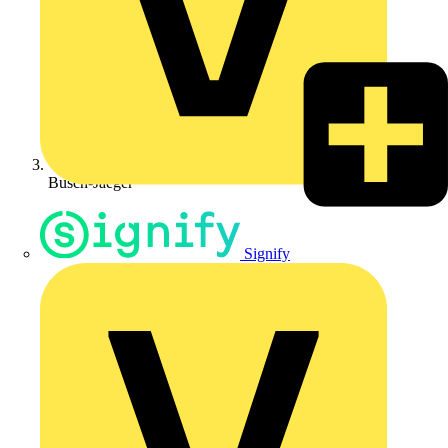
Busch-Jaeger
Signify