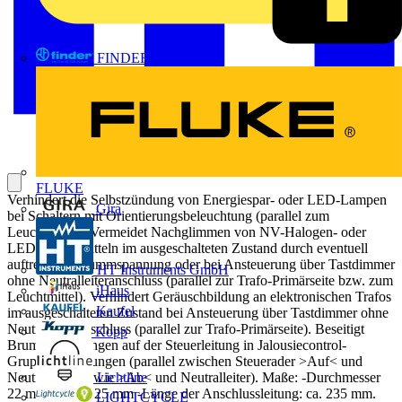
FINDER
FLUKE
Verhindert die Selbstzündung von Energiespar- oder LED-Lampen
Gira
bei Schaltern mit Orientierungsbeleuchtung (parallel zum
Leuchtmittel). Vermeidet Nachglimmen von NV-Halogen- oder
LED-Leuchtmitteln im ausgeschalteten Zustand durch eventuell
auftretende Brummspannung oder bei Ansteuerung über Tastdimmer
HT Instruments GmbH
ohne Neutralleiteranschluss (parallel zur Trafo-Primärseite bzw. zum
iHaus
Leuchtmittel). Verhindert Geräuschbildung an elektronischen Trafos
Kaufel
im ausgeschalteten Zustand bei Ansteuerung über Tastdimmer ohne
Neutralleiteranschluss (parallel zur Trafo-Primärseite). Beseitigt
Kopp
Brummspannungen auf der Steuerleitung in Jalousiecontrol-
Gruppensteuerungen (parallel zwischen Steuerader >Auf< und
Lichtline
Neutralleiter sowie >Ab< und Neutralleiter). Maße: -Durchmesser
22 mm -Länge 25 mm -Länge der Anschlussleitung: ca. 235 mm.
LIGHTCYCLE