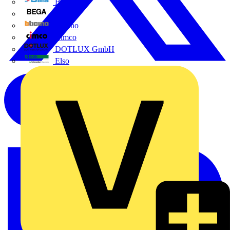
BALS
Bega
Bticino
Cimco
DOTLUX GmbH
Elso