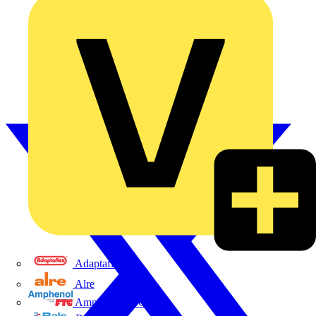
Adaptaflex
Alre
Amphenol FTG