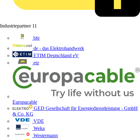
Industriepartner
11
bfe
de - das Elektrohandwerk
ETIM Deutschland eV
etz
Europacable
GED Gesellschaft für Energiedienstleistung - GmbH
& Co. KG
VDE
Weka
Westermann