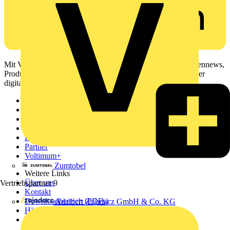
Mit Voltimum erhalten Elektrofachkräfte Zugang zu Branchennews,
Produktinformationen, Schulungen und Tools – alles auf einer
digitalen Plattform und Community.
Sitemap
Startseite
News
Akademie
Produktsuche
Partner
Voltimum+
Zumtobel
Weitere Links
Über uns
Vertriebspartner
9
Kontakt
Downloadbereich (PDFs)
Adalbert Zajadacz GmbH & Co. KG
Häufig gestellte Fragen
voltimum.com