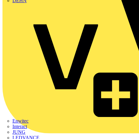
DEHN
Enwitec
Interact
JUNG
LEDVANCE