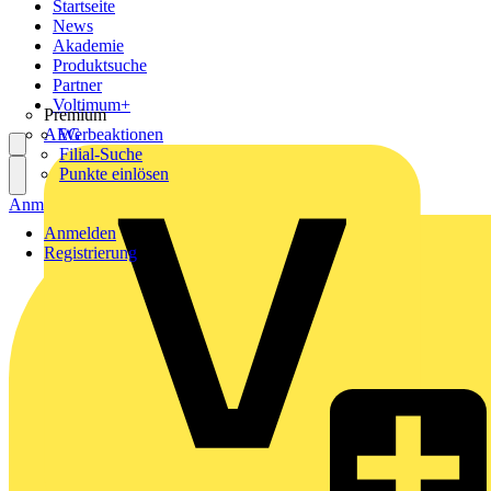
Startseite
News
Akademie
Produktsuche
Partner
Voltimum+
Premium
AEG
Werbeaktionen
Filial-Suche
Punkte einlösen
Anmelden
Registrierung
Anmelden
Registrierung