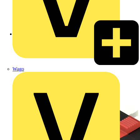
Zurück zu Produkte
Wago