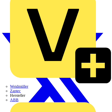
Weidmüller
Zaptec
Hersteller
ABB