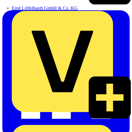
Emil Löffelhardt GmbH & Co. KG
Hardy Schmitz