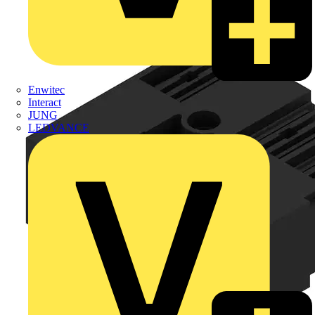
Enwitec
Interact
JUNG
LEDVANCE