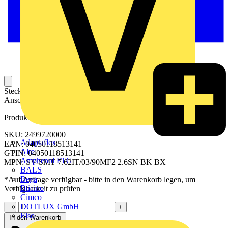
Steckbarer Leiterplatten-Anschluss mit innovatiever
Anschlusstechnologie für eine sichere und intuitive Handhabung.
Produktkennzeichen
SKU: 2499720000
Adaptaflex
EAN: 04050118513141
Alre
GTIN: 04050118513141
Amphenol FTG
MPN: SV-SMT 7.62IT/03/90MF2 2.6SN BK BX
BALS
Bega
*Auf Anfrage verfügbar - bitte in den Warenkorb legen, um
Bticino
Verfügbarkeit zu prüfen
Cimco
DOTLUX GmbH
−
+
Elso
In den Warenkorb