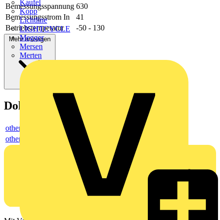
Kaufel
Bemessungsspannung
630
Kopp
Bemessungsstrom In
41
Lichtline
Betriebstemperatur
-50 - 130
LIGHTCYCLE
Megger
Mehr anzeigen
Mersen
Merten
Dokumente
others
others