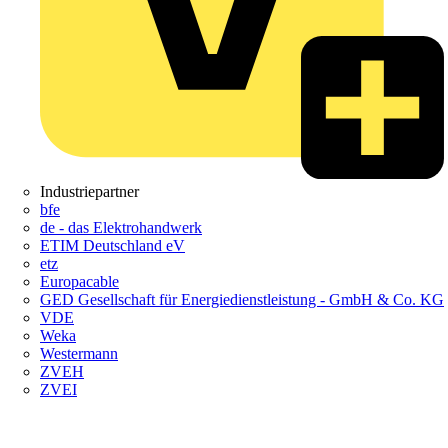
Industriepartner
bfe
de - das Elektrohandwerk
ETIM Deutschland eV
etz
Europacable
GED Gesellschaft für Energiedienstleistung - GmbH & Co. KG
VDE
Weka
Westermann
ZVEH
ZVEI