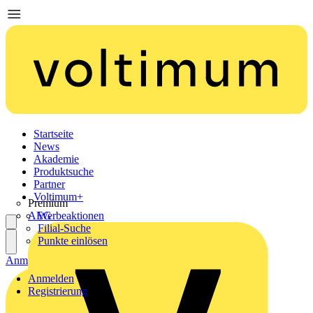
Startseite
News
Akademie
Produktsuche
Partner
Voltimum+
Premium
AEG
Werbeaktionen
Filial-Suche
Punkte einlösen
Anmelden
Registrierung
Anmelden
Registrierung