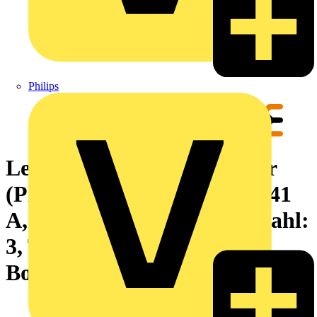
Philips
Leiterplattensteckverbinder
(Platinenanschluss), 630 V, 41
A, Raster in mm: 7.62, Polzahl:
3, THT/THR-Lötanschluss,
Box