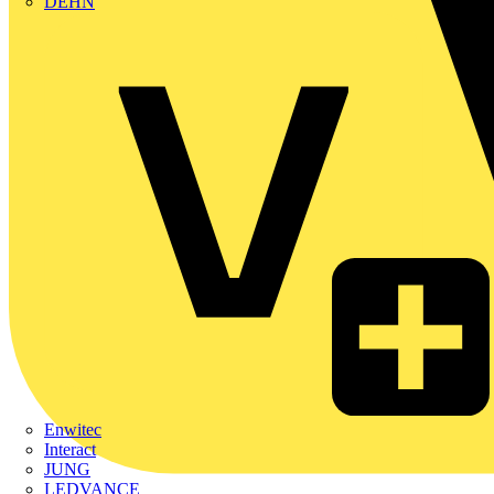
DEHN
Enwitec
Interact
JUNG
LEDVANCE