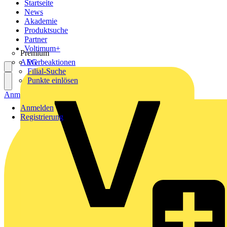
Startseite
News
Akademie
Produktsuche
Partner
Voltimum+
Premium
AEG
Werbeaktionen
Filial-Suche
Punkte einlösen
Anmelden
Registrierung
Anmelden
Registrierung