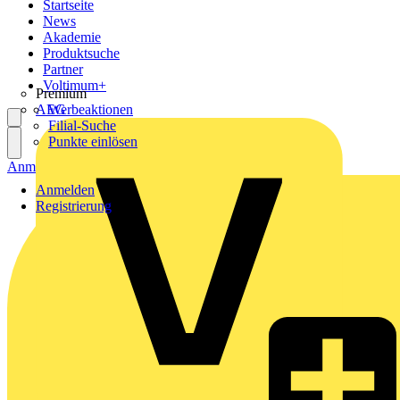
Startseite
News
Akademie
Produktsuche
Partner
Voltimum+
Premium
AEG
Werbeaktionen
Filial-Suche
Punkte einlösen
Anmelden
Registrierung
Anmelden
Registrierung