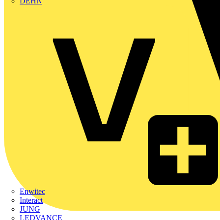
DEHN
Enwitec
Interact
JUNG
LEDVANCE