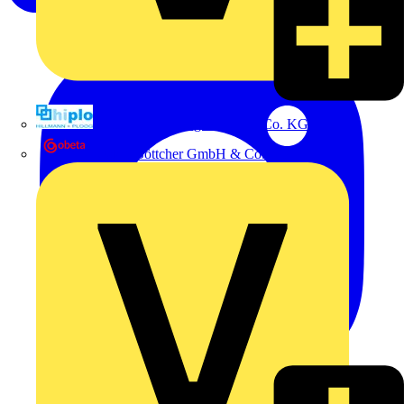
Hillmann & Ploog GmbH & Co. KG
Oskar Böttcher GmbH & Co. KG