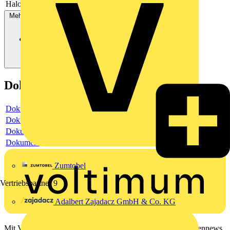
Halogenfrei
Ja
Mehr anzeigen
Dokumente
Dokument
Dokument
Dokument
Dokument
Zumtobel
Vertriebspartner
9
Adalbert Zajadacz GmbH & Co. KG
Mit Voltimum erhalten Elektrofachkräfte Zugang zu Branchennews,