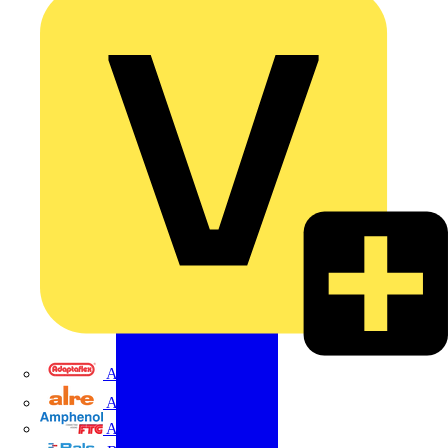
Adaptaflex
Alre
Amphenol FTG