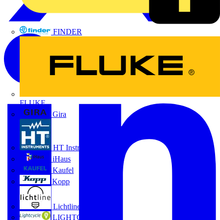
FINDER
FLUKE
Gira
HT Instruments GmbH
iHaus
Kaufel
Kopp
Lichtline
LIGHTCYCLE