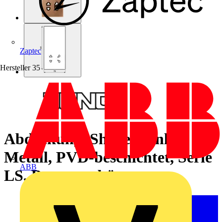
Zaptec
Hersteller
35
Abdeckung, Shavers only,
Metall, PVD-beschichtet, Serie
ABB
LS, Bronze gebürstet