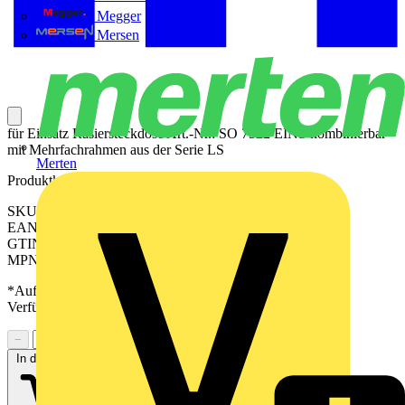
Megger
Mersen
für Einsatz Rasiersteckdose Art.-Nr.: SO 7522 EINS kombinierbar
mit Mehrfachrahmen aus der Serie LS
Merten
Produktkennzeichen
SKU: SOBRG7522PL
EAN: 4011377373761
GTIN: 4011377373761
MPN: SO BRG 7522 PL
*Auf Anfrage verfügbar - bitte in den Warenkorb legen, um
Verfügbarkeit zu prüfen
−
+
In den Warenkorb