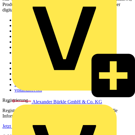
Produktinformationen, Schulungen und Tools – alles auf einer
digitalen Plattform und Community.
Sitemap
Startseite
News
Akademie
Produktsuche
Partner
Voltimum+
Weitere Links
Über uns
Kontakt
Downloadbereich (PDFs)
Häufig gestellte Fragen
voltimum.com
Registrierung
Alexander Bürkle GmbH & Co. KG
Registrieren Sie sich kostenlos und erhalten Sie stets aktuelle
Informationen aus der Elektroindustrie.
Jetzt registrieren