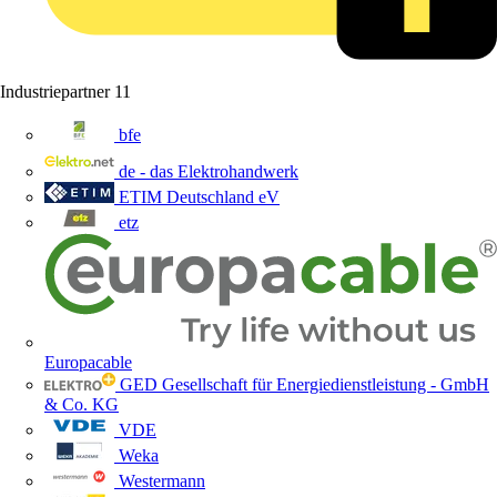
Industriepartner
11
bfe
de - das Elektrohandwerk
ETIM Deutschland eV
etz
Europacable
GED Gesellschaft für Energiedienstleistung - GmbH
& Co. KG
VDE
Weka
Westermann