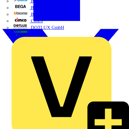
BALS
Bega
Bticino
Cimco
DOTLUX GmbH
Elso