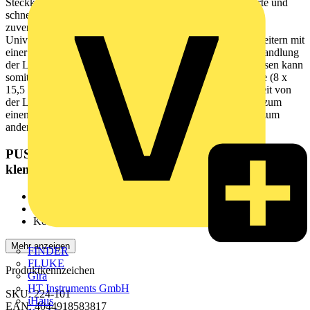
Steckklemmanschluss PUSH WIRE® ist die unkomplizierte und
schnelle Art, einen knickfesten Leiter anzuschließen. Der
zuverlässige und wartungsfreie CAGE CLAMP®
Universalanschluss bietet die Möglichkeit, alle Arten von Leitern mit
einer Käfigzugfeder anzuschließen, ohne, dass eine Vorbehandlung
der Leiter erforderlich ist. Das Aufcrimpen von Aderendhülsen kann
somit entfallen. Die Maße betragen in Breite x Höhe x Tiefe (8 x
15,5 x 20,4) mm. Diese Leuchtenklemme ist in Abhängigkeit von
der Leiterart für Leiterquerschnitte von 1 mm² bis 2,5 mm² zum
einen und für Leiterquerschnitte von 0,5 mm² bis 2,5 mm² zum
anderen geeignet.
PUSH WIRE® – die schnellste Art, einen Leiter zu
klemmen
sichere und schnelle Montage
Betätigung über Push-in
Kompakte Baugrößen
Mehr anzeigen
FINDER
FLUKE
Produktkennzeichen
Gira
HT Instruments GmbH
SKU: 224-101
iHaus
EAN: 4044918583817