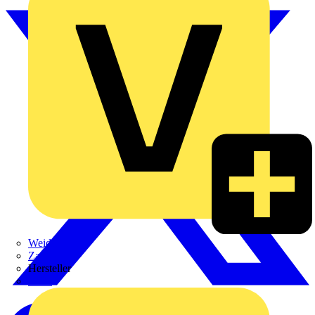
Weidmüller
Zaptec
Hersteller
ABB