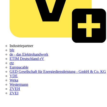
Industriepartner
bfe
de - das Elektrohandwerk
ETIM Deutschland eV
etz
Europacable
GED Gesellschaft für Energiedienstleistung - GmbH & Co. KG
VDE
Weka
Westermann
ZVEH
ZVEI