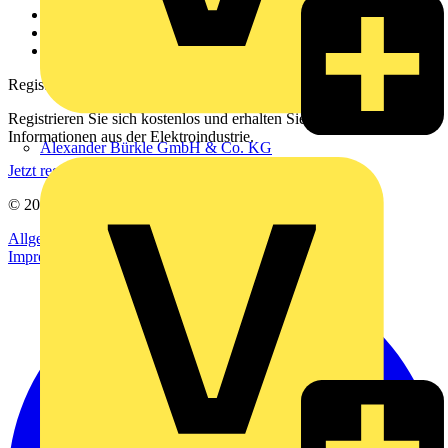
Downloadbereich (PDFs)
Häufig gestellte Fragen
voltimum.com
Registrierung
Registrieren Sie sich kostenlos und erhalten Sie stets aktuelle
Informationen aus der Elektroindustrie.
Alexander Bürkle GmbH & Co. KG
Jetzt registrieren
© 2002-
2026
Voltimum
Allgemeine Geschäftsbedingungen
Datenschutzerklärung
Impressum