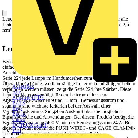
Leuchtenklemme; Drücker Leuchtenseite; Leuchtenseite: für alle
Leiterarten; Inst.-Seite: für eindrähtige Leiter; Serie 224; max. 2,5
mm²; Umgebungstemperatur max. 60°C; 2,50 mm²; grau
Leuchtenklemme Serie 224 mit Push-in
Bei dieser Leuchtenklemme (Artikelnummer 224-101) steht ein
einfacher und sicherer Anschluss im Fokus. Schnell und sicher den
Anschluss einer Leuchte realisieren – mit den Leuchtenklemmen der
Serie 224 jede Lampe im Handumdrehen zum Leuchten bringen.
Überall im Gebäude, wo feindrähtige Leiter mit eindrähtigen Leitern
Adaptaflex
verbunden werden müssen, zeigt die Serie 224 ihre Stärken. Diese
Alre
Leuchtenklemme benötigt für den Leiteranschluss eine
Amphenol FTG
Abisolierlänge zwischen 9 und 11 mm . Bemessungsstrom und -
BALS
spannung sind wichtige Kriterien bei der Auswahl einer
Bega
Verbindungsklemme: Sie geben Auskunft über die möglichen
Bticino
Einsatzbereiche und Anwendungen. Bei diesem Produkt beträgt die
Cimco
Bemessungsspannung 400 V und der Bemessungsstrom 24 A. Bei
DOTLUX GmbH
diesem Produkt kommt die PUSH WIRE®- und CAGE CLAMP®-
Elso
Technologie zum Einsatz. Erprobt und schnell: Der