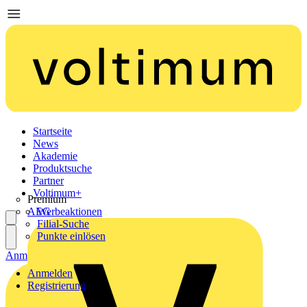
Startseite
News
Akademie
Produktsuche
Partner
Voltimum+
Premium
AEG
Werbeaktionen
Filial-Suche
Punkte einlösen
Anmelden
Registrierung
Anmelden
Registrierung