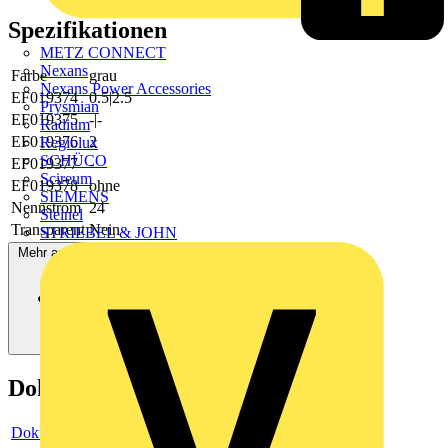
Spezifikationen
METZ CONNECT
Nexans
Farbe
grau
Nexans Power Accessories
EF019374
0.5|2.5
Prysmian
EF019375
-|-
Radium
EF019376
2
Regiolux
SCHÜCO
EF019377
-
Scireum
EF019378
ohne
SIEMENS
Nennstrom
24
Steinel
Transparent
Nein
STRIEBEL & JOHN
Mehr anzeigen
Dokumente
Dokument