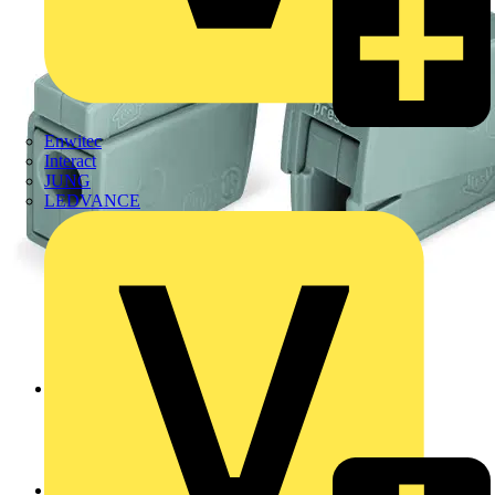
Enwitec
Interact
JUNG
LEDVANCE