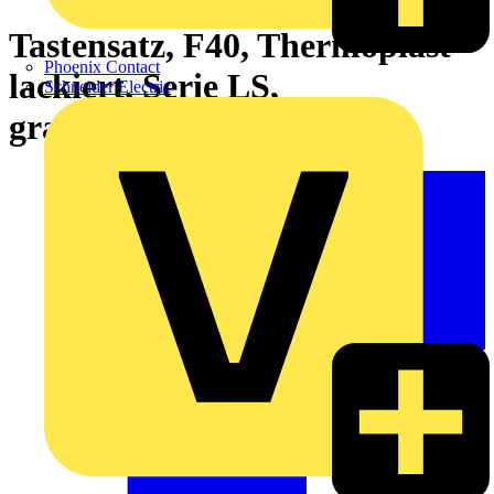
Tastensatz, F40, Thermoplast
Phoenix Contact
lackiert, Serie LS,
Schneider Electric
graphitschwarz matt