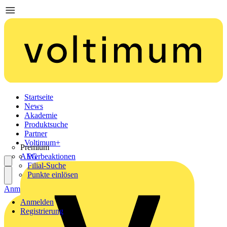
Startseite
News
Akademie
Produktsuche
Partner
Voltimum+
Premium
AEG
Werbeaktionen
Filial-Suche
Punkte einlösen
Anmelden
Registrierung
Anmelden
Registrierung