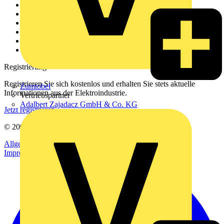
Weitere Links
Über uns
Kontakt
Downloadbereich (PDFs)
Häufig gestellte Fragen
voltimum.com
Registrierung
Registrieren Sie sich kostenlos und erhalten Sie stets aktuelle
Zumtobel
Informationen aus der Elektroindustrie.
Vertriebspartner
Adalbert Zajadacz GmbH & Co. KG
Jetzt registrieren
© 2002-
2026
Voltimum
Allgemeine Geschäftsbedingungen
Datenschutzerklärung
Impressum