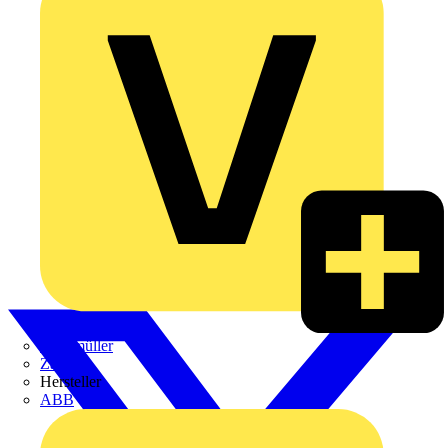
Weidmüller
Zaptec
Hersteller
ABB