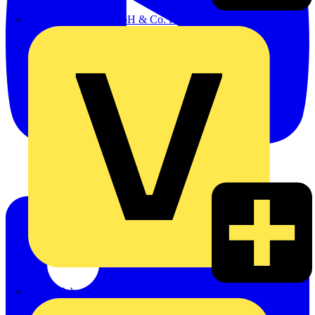
Emil Löffelhardt GmbH & Co. KG
Hardy Schmitz