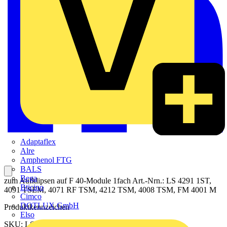
Adaptaflex
Alre
Amphenol FTG
BALS
Bega
zum Aufklipsen auf F 40-Module 1fach Art.-Nrn.: LS 4291 1ST,
Bticino
4091 TSEM, 4071 RF TSM, 4212 TSM, 4008 TSM, FM 4001 M
Cimco
DOTLUX GmbH
Produktkennzeichen
Elso
SKU: LS401TSASWM