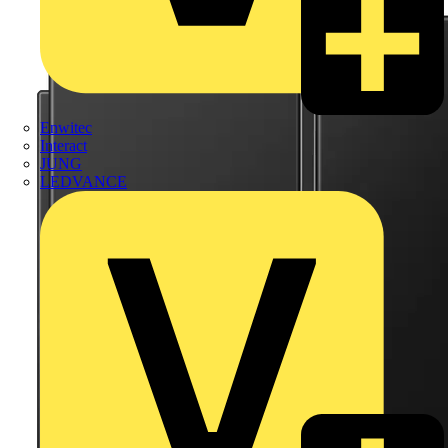
Enwitec
Interact
JUNG
LEDVANCE