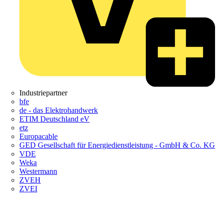
Industriepartner
bfe
de - das Elektrohandwerk
ETIM Deutschland eV
etz
Europacable
GED Gesellschaft für Energiedienstleistung - GmbH & Co. KG
VDE
Weka
Westermann
ZVEH
ZVEI