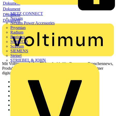
Dokument
Dokument
METZ CONNECT
Dokument
Nexans
Dokument
Nexans Power Accessories
Prysmian
Radium
Regiolux
SCHÜCO
Scireum
SIEMENS
Steinel
STRIEBEL & JOHN
Mit Voltimum erhalten Elektrofachkräfte Zugang zu Branchennews,
Produktinformationen, Schulungen und Tools – alles auf einer
digitalen Plattform und Community.
Sitemap
Startseite
News
Akademie
Produktsuche
Partner
Voltimum+