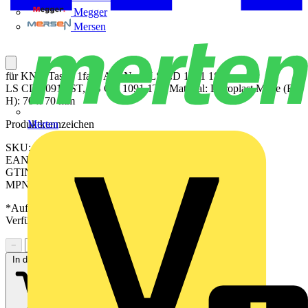
Megger
Mersen
für KNX Taster 1fach Art.-Nrn.: LS CD 1071 1ST,
LS CD 1091 1ST, LS CD 1091 1TE Material: Duroplast Maße (B x
H): 70 x 70 mm
Produktkennzeichen
Merten
SKU: LS101PSW
EAN: 4011377181588
GTIN: 4011377181588
MPN: LS 101 P SW
*Auf Anfrage verfügbar - bitte in den Warenkorb legen, um
Verfügbarkeit zu prüfen
−
+
In den Warenkorb