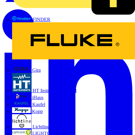
FINDER
FLUKE
Gira
HT Instruments GmbH
iHaus
Kaufel
Kopp
Lichtline
LIGHTCYCLE