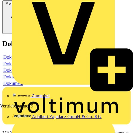
Mehr anzeigen
Dokumente
Dokument
Dokument
Dokument
Dokument
Dokument
Zumtobel
Vertriebspartner
9
Adalbert Zajadacz GmbH & Co. KG
Mit Voltimum erhalten Elektrofachkräfte Zugang zu Branchennews,