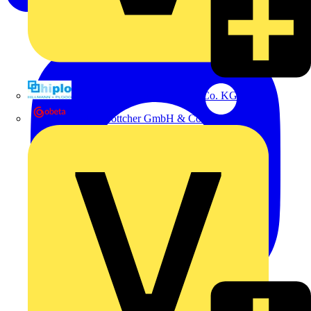
Hillmann & Ploog GmbH & Co. KG
Oskar Böttcher GmbH & Co. KG