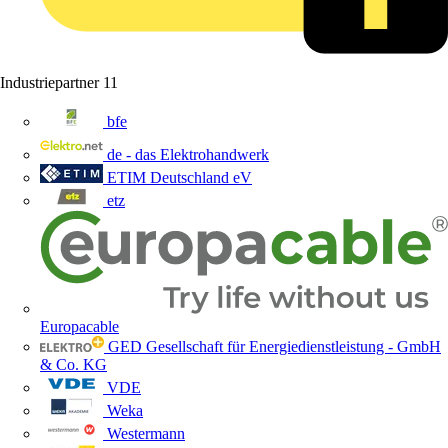
Industriepartner
11
bfe
de - das Elektrohandwerk
ETIM Deutschland eV
etz
Europacable
GED Gesellschaft für Energiedienstleistung - GmbH
& Co. KG
VDE
Weka
Westermann