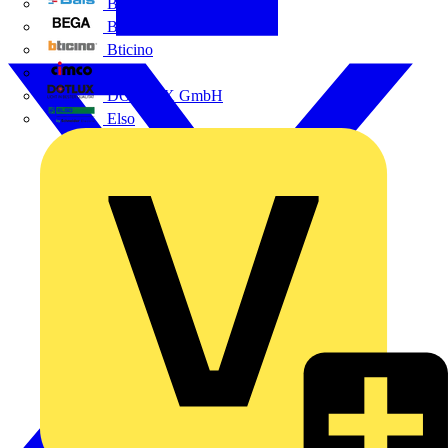
BALS
Bega
Bticino
Cimco
DOTLUX GmbH
Elso