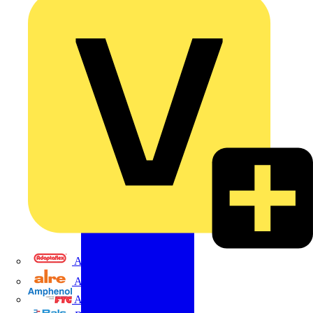
Adaptaflex
Alre
Amphenol FTG