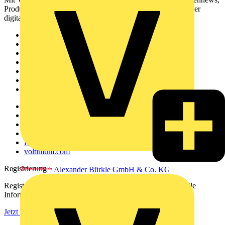
Produktinformationen, Schulungen und Tools – alles auf einer
digitalen Plattform und Community.
Sitemap
Startseite
News
Akademie
Produktsuche
Partner
Voltimum+
Weitere Links
Über uns
Kontakt
Downloadbereich (PDFs)
Häufig gestellte Fragen
voltimum.com
Registrierung
Alexander Bürkle GmbH & Co. KG
Registrieren Sie sich kostenlos und erhalten Sie stets aktuelle
Informationen aus der Elektroindustrie.
Jetzt registrieren