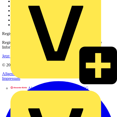
Weitere Links
Über uns
Kontakt
Downloadbereich (PDFs)
Häufig gestellte Fragen
voltimum.com
Registrierung
Registrieren Sie sich kostenlos und erhalten Sie stets aktuelle
Informationen aus der Elektroindustrie.
Jetzt registrieren
© 2002-
2026
Voltimum
Allgemeine Geschäftsbedingungen
Datenschutzerklärung
Impressum
Alexander Bürkle GmbH & Co. KG