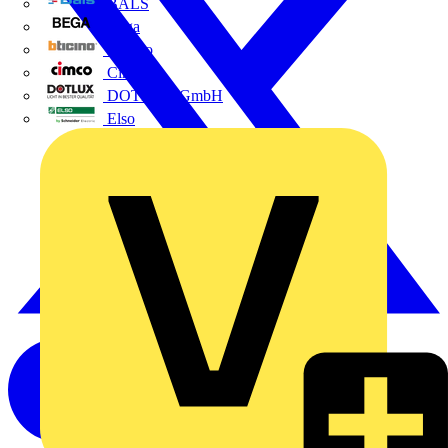
BALS
Bega
Bticino
Cimco
DOTLUX GmbH
Elso