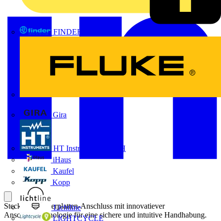
FINDER
FLUKE
Gira
HT Instruments GmbH
iHaus
Kaufel
Kopp
Steckbarer Leiterplatten-Anschluss mit innovatiever
Lichtline
Anschlusstechnologie für eine sichere und intuitive Handhabung.
LIGHTCYCLE