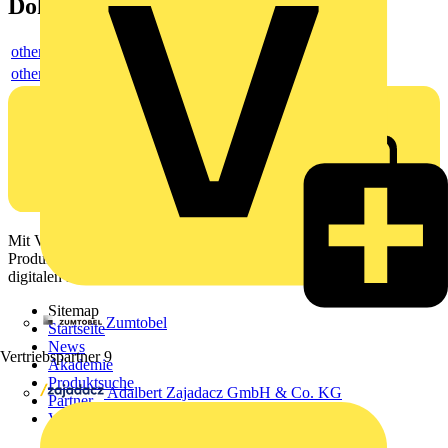
Dokumente
others
others
Mit Voltimum erhalten Elektrofachkräfte Zugang zu Branchennews,
Produktinformationen, Schulungen und Tools – alles auf einer
digitalen Plattform und Community.
Sitemap
Zumtobel
Startseite
News
Vertriebspartner
9
Akademie
Produktsuche
Adalbert Zajadacz GmbH & Co. KG
Partner
Voltimum+