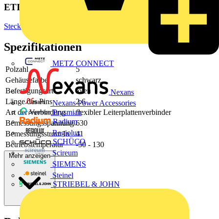
ETIM Group
Steckverbinder
Spezifikationen
METZ CONNECT
Polzahl
5
Gehäusefarbe
schwarz
Befestigungsart
löten
Nexans
Länge des Pins
2.6
Nexans Power Accessories
Art der Verbindung
flexibler Leiterplattenverbinder
Prysmian
Radium
Bemessungsspannung
630
Regiolux
Bemessungsstrom In
41
SCHÜCO
Betriebstemperatur
-50 - 130
Scireum
Mehr anzeigen
SIEMENS
Steinel
STRIEBEL & JOHN