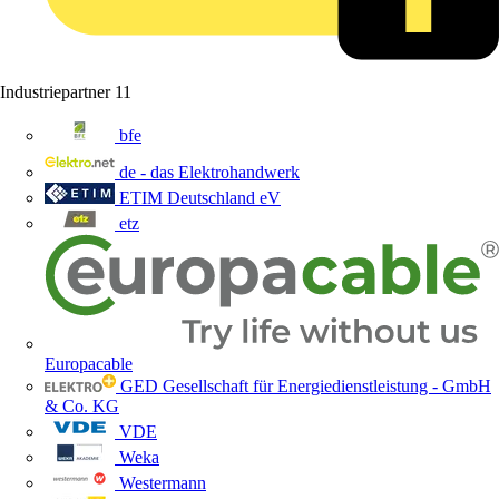
Industriepartner
11
bfe
de - das Elektrohandwerk
ETIM Deutschland eV
etz
Europacable
GED Gesellschaft für Energiedienstleistung - GmbH
& Co. KG
VDE
Weka
Westermann