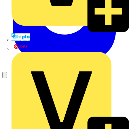
Hillmann & Ploog GmbH & Co. KG
Oskar Böttcher GmbH & Co. KG