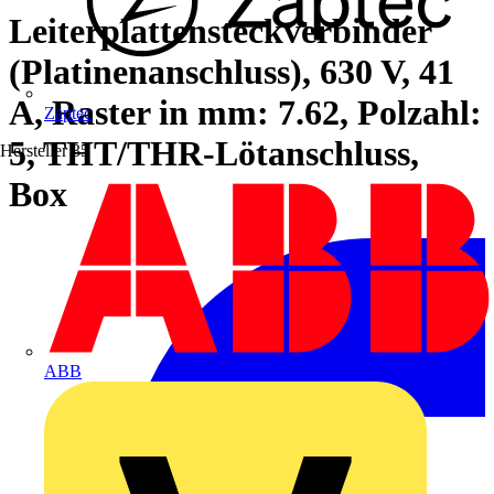
Leiterplattensteckverbinder
(Platinenanschluss), 630 V, 41
A, Raster in mm: 7.62, Polzahl:
Zaptec
5, THT/THR-Lötanschluss,
Hersteller
35
Box
ABB