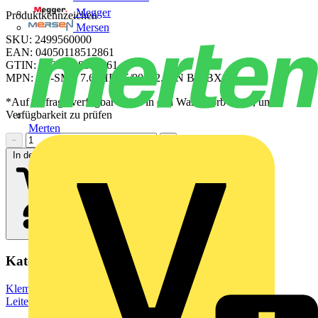
Megger
Produktkennzeichen
Mersen
SKU: 2499560000
EAN: 04050118512861
GTIN: 04050118512861
MPN: SV-SMT 7.62HP/05/90G 2.6SN BK BX
*Auf Anfrage verfügbar - bitte in den Warenkorb legen, um
Verfügbarkeit zu prüfen
Merten
−
+
In den Warenkorb
Kategorien
Klemmen, Steckverbinder & Verbindungselemente
Leiterplattensteckverbinder