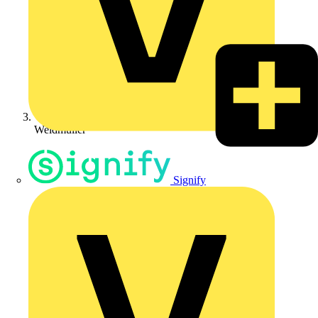
Weidmüller
Signify