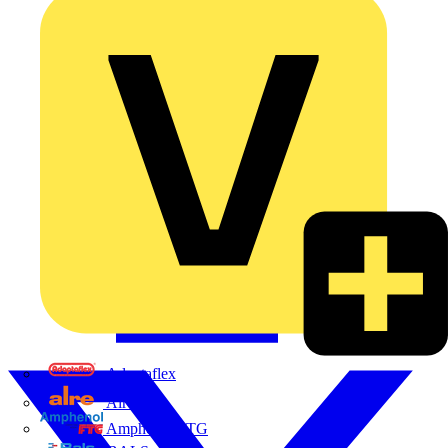
Adaptaflex
Alre
Amphenol FTG