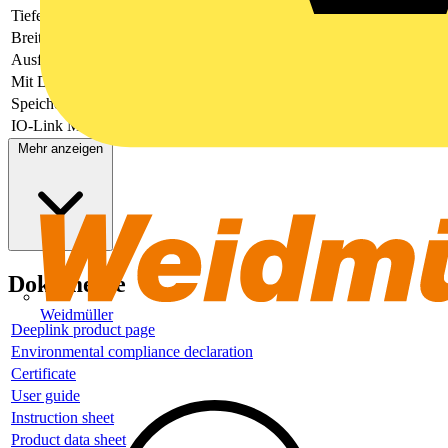
Tiefe
222
Breite
44
Ausführung
modular
Mit Display
Ja
Speicherart
NVRAM
IO-Link Master
Nein
Mehr anzeigen
Dokumente
Weidmüller
Deeplink product page
Environmental compliance declaration
Certificate
User guide
Instruction sheet
Product data sheet