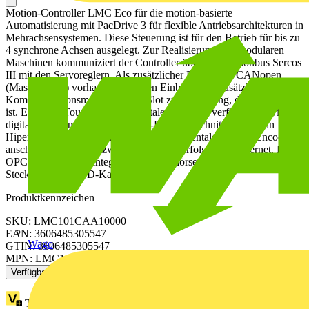
Motion-Controller LMC Eco für die motion-basierte
Automatisierung mit PacDrive 3 für flexible Antriebsarchitekturen in
Mehrachsensystemen. Diese Steuerung ist für den Betrieb für bis zu
4 synchrone Achsen ausgelegt. Zur Realisierung von modularen
Maschinen kommuniziert der Controller über den Motionbus Sercos
III mit den Servoreglern. Als zusätzlicher Feldbus ist CANopen
(Master/Slave) vorhanden. Für den Einbau eines zusätzlichen
Kommunikationsmoduls steht 1 Slot zur Verfügung, der unbestückt
ist. Es sind 4 Touchprobe-, 8 digitale Eingänge verfügbar, sowie 8
digitale Ausgänge. An die Master-Encoder-Schnittstelle ist ein
Hiperface Master Encoder oder ein inkrementaler Master Encoder
anschliessbar. Die Netzwerkverbindung erfolgt über Ethernet. Ein
OPC UA Server ist integriert. Im Zubehörset sind die benötigten
Stecker und eine SD-Karte enthalten.
Produktkennzeichen
SKU: LMC101CAA10000
EAN: 3606485305547
Wago
GTIN: 3606485305547
MPN: LMC101CAA10000
Verfügbar: 2 Händler
Treuepunkte:
49