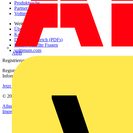
Produktsuche
Partner
Voltimum+
Weitere Links
Über uns
Kontakt
Downloadbereich (PDFs)
Häufig gestellte Fragen
voltimum.com
ABB
Registrierung
Registrieren Sie sich kostenlos und erhalten Sie stets aktuelle
Informationen aus der Elektroindustrie.
Jetzt registrieren
© 2002-
2026
Voltimum
Allgemeine Geschäftsbedingungen
Datenschutzerklärung
Impressum