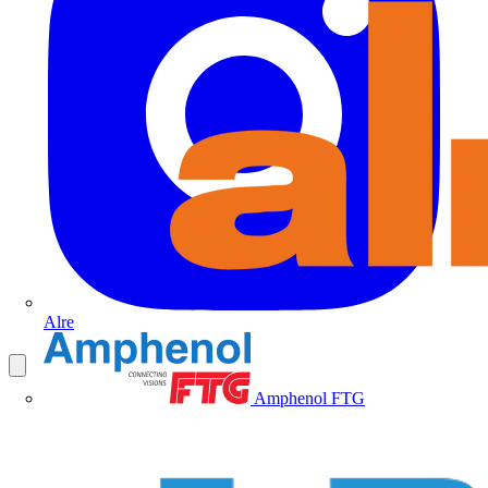
Alre
Amphenol FTG