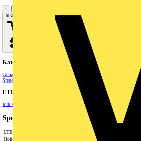
−
+
In den Warenkorb
Kategorien
Gebäudeleittechnik & Automation
Speicherprogrammierbare
Steuerungen
ETIM Group
Industriesteuerungen SPS
Spezifikationen
LTE
Nein
Höhe
270