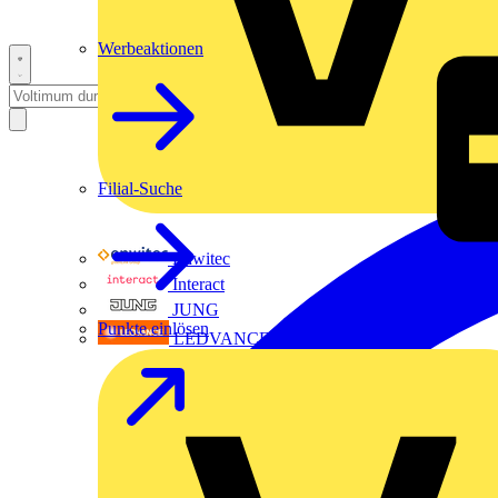
Werbeaktionen
Filial-Suche
Enwitec
Interact
JUNG
Punkte einlösen
LEDVANCE