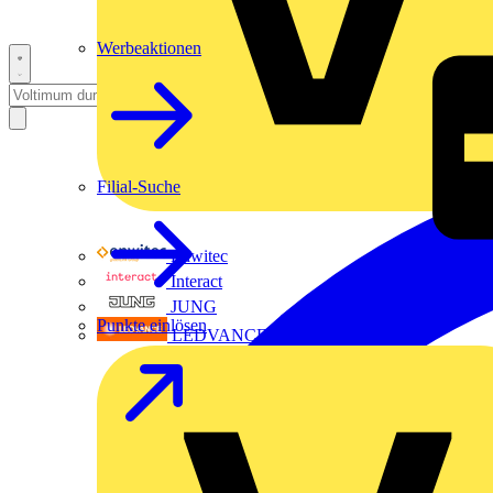
Werbeaktionen
Filial-Suche
Enwitec
Interact
JUNG
Punkte einlösen
LEDVANCE