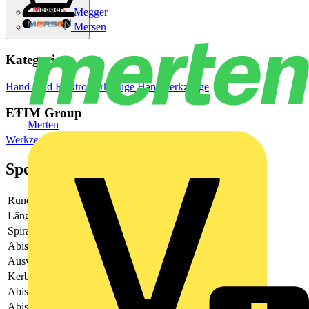
Megger
Mersen
Kategorien
Hand- und Elektrowerkzeuge
Handwerkzeuge
ETIM Group
Merten
Werkzeuge (Pressen/Schneiden/Abisolieren)
Spezifikationen
Rundschnitt
Ja
Längsschnitt
Ja
Spiralschnitt
Nein
Abisolierbereich AWG
Auswechselbare Messer
Ja
Kerbtiefe einstellbar
Ja
Abisolierbereich Durchmesser
6 - 28 mm
Abisolierbereich Querschnitt