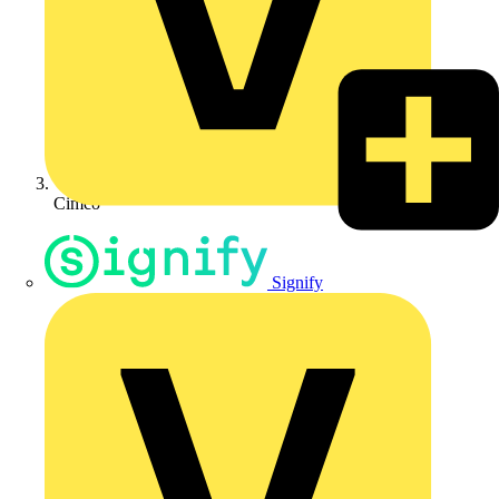
Cimco
Signify