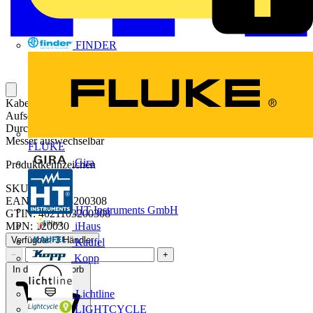
FINDER
Kabelentmanteler Kabifix für Längs- und Rundschnitt, zum
Aufschlitzen und Entmanteln von Kabeln von 6-28mm
Durchmesser geeignet, auch zum Abschneiden von PVC-Rohren,
Messer auswechselbar
FLUKE
Gira
Produktkennzeichen
SKU: 120030
EAN: 4021103200308
HT Instruments GmbH
GTIN: 4021103200308
iHaus
MPN: 120030
Verfügbar: 3 Händler
Kaufel
−
+
Kopp
In den Warenkorb
Lichtline
LIGHTCYCLE