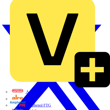
Adaptaflex
Alre
Amphenol FTG