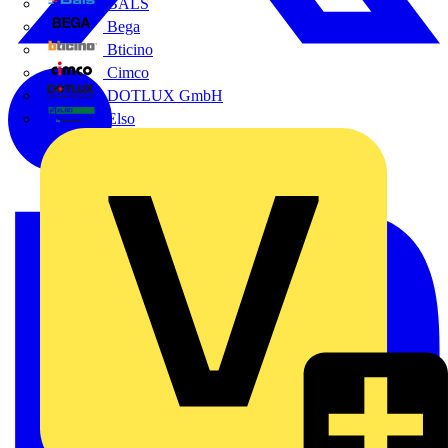
BALS
Bega
Bticino
Cimco
DOTLUX GmbH
Elso