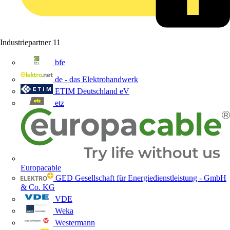
Industriepartner
11
bfe
de - das Elektrohandwerk
ETIM Deutschland eV
etz
Europacable
GED Gesellschaft für Energiedienstleistung - GmbH
& Co. KG
VDE
Weka
Westermann