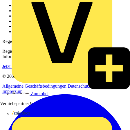
Weitere Links
Über uns
Kontakt
Downloadbereich (PDFs)
Häufig gestellte Fragen
voltimum.com
Registrierung
Registrieren Sie sich kostenlos und erhalten Sie stets aktuelle
Informationen aus der Elektroindustrie.
Jetzt registrieren
© 2002-
2026
Voltimum
Allgemeine Geschäftsbedingungen
Datenschutzerklärung
Impressum
Zumtobel
Vertriebspartner
9
Adalbert Zajadacz GmbH & Co. KG