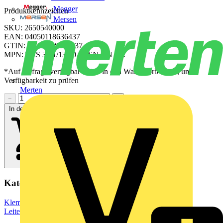
Megger
Produktkennzeichen
Mersen
SKU: 2650540000
EAN: 04050118636437
GTIN: 04050118636437
MPN: TCS 3.81/13/90 3.5SN GN BX
*Auf Anfrage verfügbar - bitte in den Warenkorb legen, um
Verfügbarkeit zu prüfen
Merten
−
+
In den Warenkorb
Kategorien
Klemmen, Steckverbinder & Verbindungselemente
Leiterplattensteckverbinder