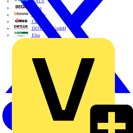
BALS
Bega
Bticino
Cimco
DOTLUX GmbH
Elso