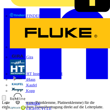
FINDER
FLUKE
Gira
HT Instruments GmbH
iHaus
Kaufel
Kopp
Leiterplattenklemme (Printklemme, Platinenklemme) für die
Lichtline
einfache und sichere Datenübertragung direkt auf die Leiterplatte.
LIGHTCYCLE