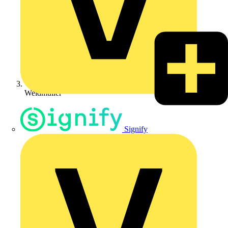
Weidmüller
Signify