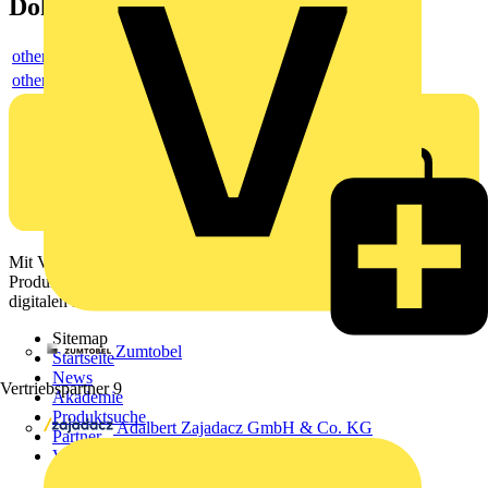
Dokumente
others
others
Mit Voltimum erhalten Elektrofachkräfte Zugang zu Branchennews,
Produktinformationen, Schulungen und Tools – alles auf einer
digitalen Plattform und Community.
Sitemap
Zumtobel
Startseite
News
Vertriebspartner
9
Akademie
Produktsuche
Adalbert Zajadacz GmbH & Co. KG
Partner
Voltimum+