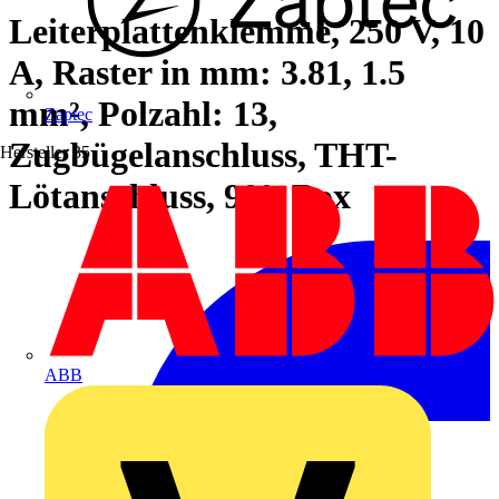
Leiterplattenklemme, 250 V, 10
A, Raster in mm: 3.81, 1.5
mm², Polzahl: 13,
Zaptec
Zugbügelanschluss, THT-
Hersteller
35
Lötanschluss, 90°, Box
ABB