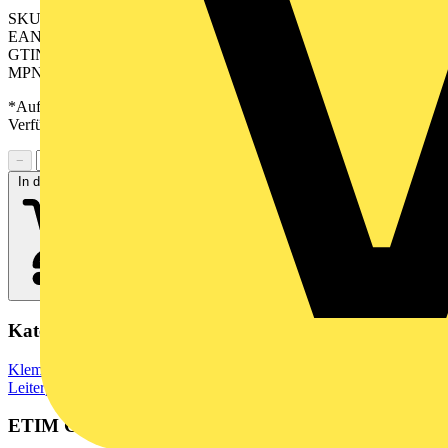
SKU: 2529450000
EAN: 04050118539721
GTIN: 04050118539721
MPN: SV-SMT 7.62HP/04/270MF4 SC/4 2.6SN BX
*Auf Anfrage verfügbar - bitte in den Warenkorb legen, um
Verfügbarkeit zu prüfen
−
+
In den Warenkorb
Kategorien
Klemmen, Steckverbinder & Verbindungselemente
Leiterplattensteckverbinder
ETIM Group