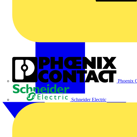
Phoenix C
Schneider Electric