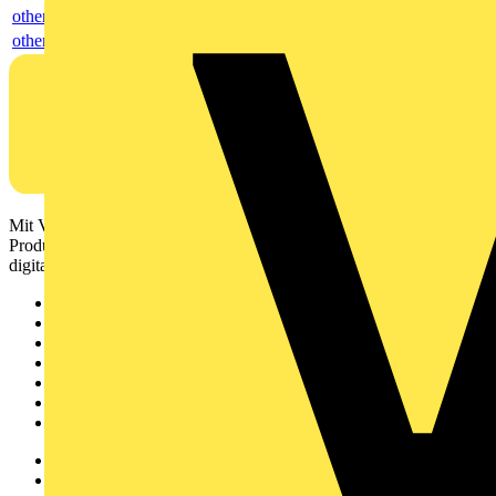
others
others
Mit Voltimum erhalten Elektrofachkräfte Zugang zu Branchennews,
Produktinformationen, Schulungen und Tools – alles auf einer
digitalen Plattform und Community.
Sitemap
Startseite
News
Akademie
Produktsuche
Partner
Voltimum+
Weitere Links
Über uns