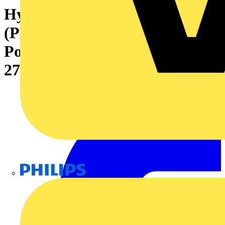
Hybridsteckverbinder
(Platinenanschluss), 7.62 mm,
Polzahl: 4, Abgangswinkel:
270°
Philips