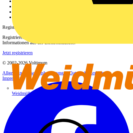
Kontakt
Downloadbereich (PDFs)
Häufig gestellte Fragen
voltimum.com
Registrierung
Registrieren Sie sich kostenlos und erhalten Sie stets aktuelle
Informationen aus der Elektroindustrie.
Jetzt registrieren
© 2002-
2026
Voltimum
Allgemeine Geschäftsbedingungen
Datenschutzerklärung
Impressum
Weidmüller