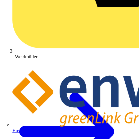
Weidmüller
Enwitec