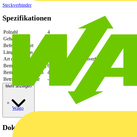
Steckverbinder
Spezifikationen
Polzahl
4
Gehäusefarbe
schwarz
Befestigungsart
löten
Länge des Pins
2.6
Art der Verbindung
flexibler Leiterplattenverbinder
Bemessungsspannung
630
Bemessungsstrom In
41
Betriebstemperatur
-50 - 130
Mehr anzeigen
Wago
Dokumente