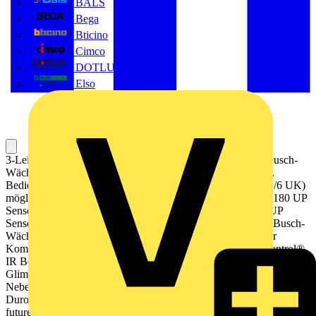
BALS
Bega
Bticino
Cimco
DOTLUX GmbH
Elso
3-Leiter-Anschlusstechnik (Neutralleiter erforderlich). Für Busch-
Wächter® 180 UP Sensor für Allwetter 44® 6800-3x-102C.
Bedienung auch über konventionelle Taster (2020 US, 2021/6 UK)
möglich. Hinweise zu Archivgeräten: Für Busch-Wächter® 180 UP
Sensor Standard 6810-21x-101. Für Busch-Wächter® 180 UP
Sensor Komfort II 6800-xxx-104 und 6800-xxx-104M. Für Busch-
Wächter® Präsenz tech 6813-xxx-101 und 6813/11-xxx. Für
Komfort-Timer-Bedienelement 6455-101. Für Busch-Ferncontrol®
IR Bedienelement 6067-xxx-10x. Für Bedienelement mit
Glimmlampe 6543-xxx-10x. Kombinierbar mit Busch-Wächter®
Nebenstellen-Einsatz 6805 U. Designlinie: Plattform 63, Busch-
Duro 2000® SI, Reflex SI, Busch-balance® SI, Busch-art linear®,
future® linear, Busch-axcent®, solo®, pur edelstahl, carat®, Busch-