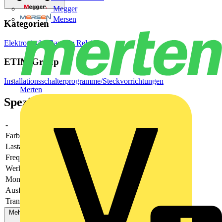
Megger
Mersen
Kategorien
Elektronische Bauteile
Relais
ETIM Group
Installationsschalterprogramme/Steckvorrichtungen
Merten
Spezifikationen
-
-
Farbe
-
Lastart
universal und LED Retrofit
Frequenz
Werkstoff
Kunststoff
Montageart
Unterputz
Ausführung
-
Transparent
Nein
Mehr anzeigen