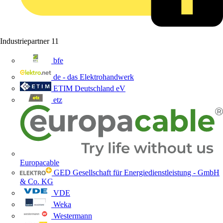
Industriepartner
11
bfe
de - das Elektrohandwerk
ETIM Deutschland eV
etz
Europacable
GED Gesellschaft für Energiedienstleistung - GmbH
& Co. KG
VDE
Weka
Westermann