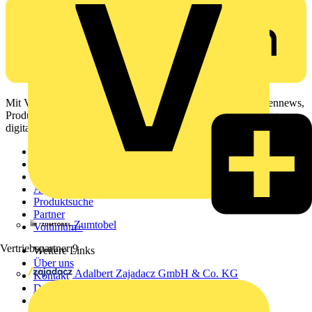
Mit Voltimum erhalten Elektrofachkräfte Zugang zu Branchennews,
Produktinformationen, Schulungen und Tools – alles auf einer
digitalen Plattform und Community.
Sitemap
Startseite
News
Akademie
Produktsuche
Partner
Zumtobel
Voltimum+
Vertriebspartner
9
Weitere Links
Über uns
Adalbert Zajadacz GmbH & Co. KG
Kontakt
Downloadbereich (PDFs)
Häufig gestellte Fragen