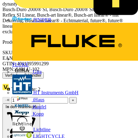
dynasty®, Allwetter 44® (IP44), alpha, impuls Designlinie Variante:
Busch-Duro 2000® SI, Busch-Duro 2000® SI Linear, Reflex SI,
Reflex SI Linear, Busch-art linear®, Busch-art linear® - mit
FINDER
Dekorring, Busch-art linear® - Echtmaterial, future®, future®
linear, Busch-axcent®, Busch-axcent® pur, alpha nea®, alpha
exclusive®
Produktkennzeichen
SKU: 2CKA006401A0048
EAN: 4011395991299
GTIN: 4011395991299
FLUKE
MPN: 6401 U-102
Gira
Verfügbar: 3 Händler
Treuepunkte:
2
HT Instruments GmbH
iHaus
−
+
Kaufel
In den Warenkorb
Kopp
Lichtline
LIGHTCYCLE