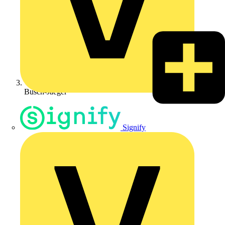
Busch-Jaeger
Signify