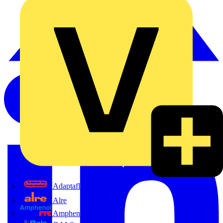
Adaptaflex
Alre
Amphenol FTG