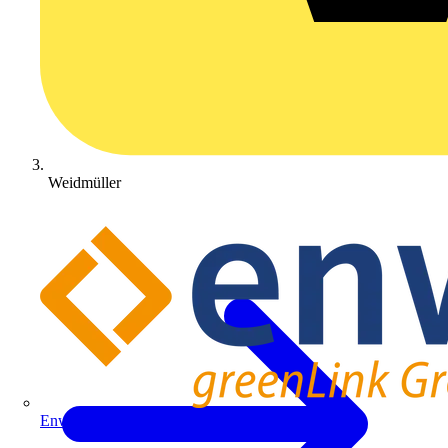
Weidmüller
Enwitec