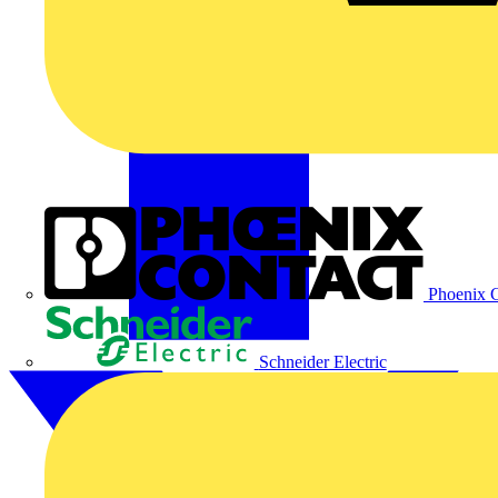
Phoenix C
Schneider Electric