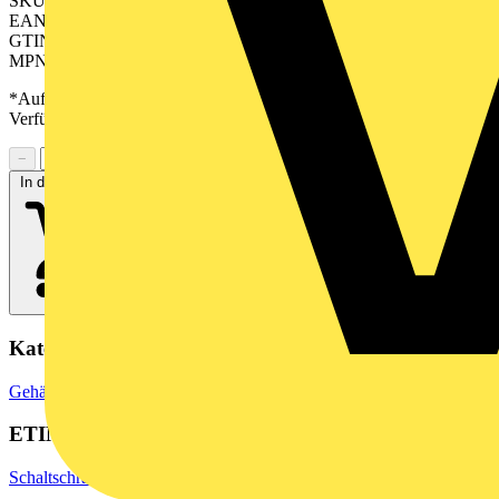
SKU: 2554760000
EAN: 04050118564778
GTIN: 04050118564778
MPN: CH20M12 F AGY 3747
*Auf Anfrage verfügbar - bitte in den Warenkorb legen, um
Verfügbarkeit zu prüfen
−
+
In den Warenkorb
Kategorien
Gehäuse & Schaltschränke
Elektrogehäuse
ETIM Group
Schaltschranksysteme