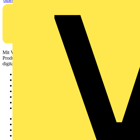
others
Mit Voltimum erhalten Elektrofachkräfte Zugang zu Branchennews,
Produktinformationen, Schulungen und Tools – alles auf einer
digitalen Plattform und Community.
Sitemap
Startseite
News
Akademie
Produktsuche
Partner
Voltimum+
Weitere Links
Über uns
Kontakt
Downloadbereich (PDFs)