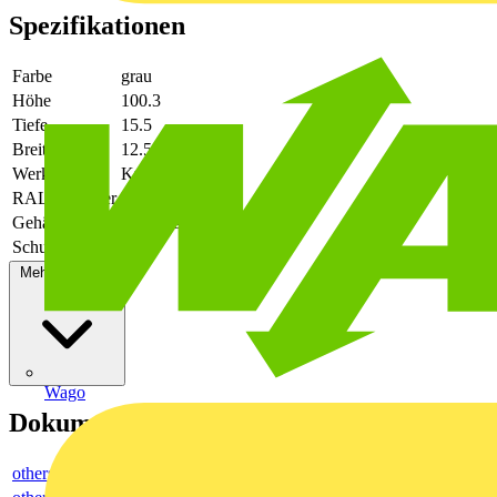
Spezifikationen
Farbe
grau
Höhe
100.3
Tiefe
15.5
Breite
12.5
Werkstoff
Kunststoff
RAL-Nummer
7038
Gehäuseart
geschlossen
Schutzart (IP)
IP20
Mehr anzeigen
Wago
Dokumente
others