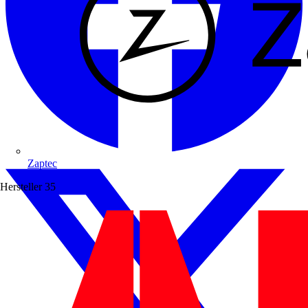
Zaptec
Hersteller
35