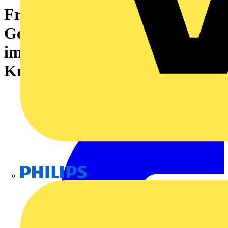
Frontelement (Modulares
Gehäuse), Breite: 12.5 , IP20
im verbauten Zustand,
Kunststoff, achatgrau
Philips