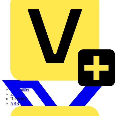
Weidmüller
Zaptec
Hersteller
ABB