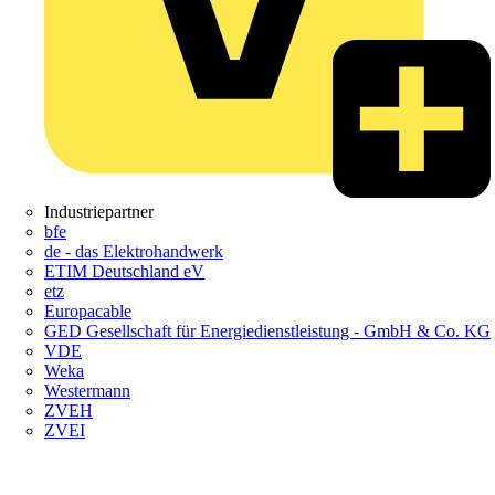
Industriepartner
bfe
de - das Elektrohandwerk
ETIM Deutschland eV
etz
Europacable
GED Gesellschaft für Energiedienstleistung - GmbH & Co. KG
VDE
Weka
Westermann
ZVEH
ZVEI