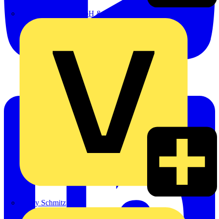
Emil Löffelhardt GmbH & Co. KG
Hardy Schmitz