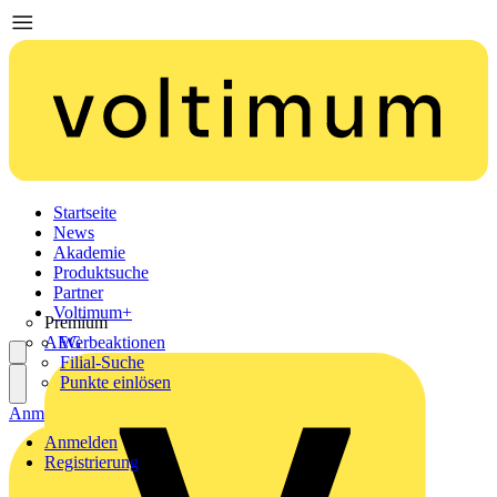
Startseite
News
Akademie
Produktsuche
Partner
Voltimum+
Premium
AEG
Werbeaktionen
Filial-Suche
Punkte einlösen
Anmelden
Registrierung
Anmelden
Registrierung