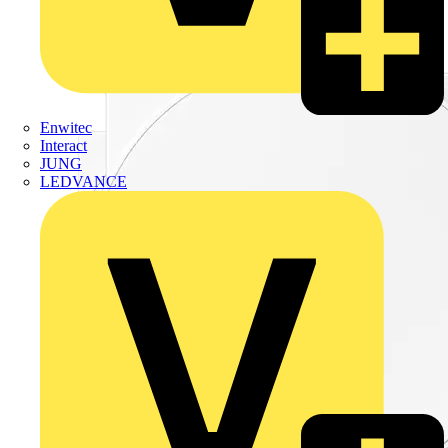
Enwitec
Interact
JUNG
LEDVANCE