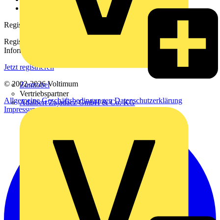
voltimum.com
Registrierung
Registrieren Sie sich kostenlos und erhalten Sie stets aktuelle
Informationen aus der Elektroindustrie.
Jetzt registrieren
© 2002-
2026
Voltimum
Zumtobel
Vertriebspartner
Allgemeine Geschäftsbedingungen
Datenschutzerklärung
Adalbert Zajadacz GmbH & Co. KG
Impressum