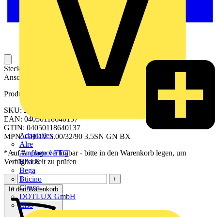
Steckbarer Leiterplatten-Anschluss mit innovatiever
Anschlusstechnologie für eine sichere und intuitive Handhabung.
Produktkennzeichen
SKU: 2646840000
EAN: 04050118640137
GTIN: 04050118640137
Adaptaflex
MPN: CHDV 5.00/32/90 3.5SN GN BX
Alre
Amphenol FTG
*Auf Anfrage verfügbar - bitte in den Warenkorb legen, um
BALS
Verfügbarkeit zu prüfen
Bega
Bticino
−
+
Cimco
In den Warenkorb
DOTLUX GmbH
Elso