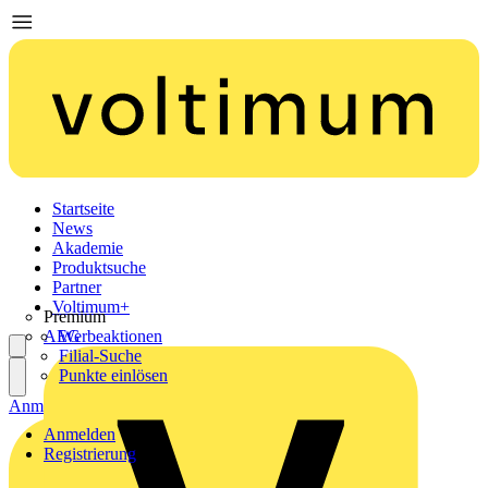
Startseite
News
Akademie
Produktsuche
Partner
Voltimum+
Premium
AEG
Werbeaktionen
Filial-Suche
Punkte einlösen
Anmelden
Registrierung
Anmelden
Registrierung