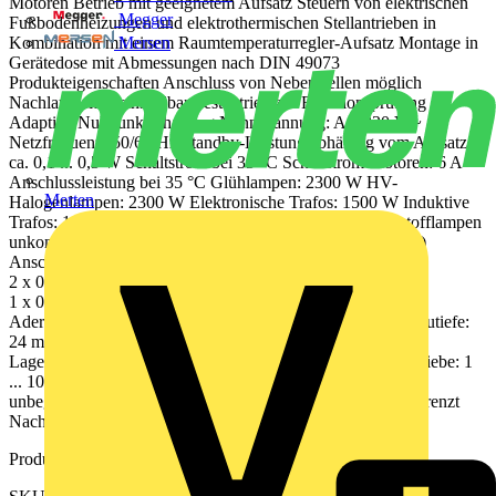
Motoren Betrieb mit geeignetem Aufsatz Steuern von elektrischen
Megger
Fußbodenheizungen und elektrothermischen Stellantrieben in
Mersen
Kombination mit einem Raumtemperaturregler-Aufsatz Montage in
Gerätedose mit Abmessungen nach DIN 49073
Produkteigenschaften Anschluss von Nebenstellen möglich
Nachlaufzeiten einstellbar Testbetrieb zur Funktionsprüfung
Adaptive Nullpunktschaltung Nennspannung: AC 230 V ~
Netzfrequenz: 50/60 Hz Standby-Leistung abhängig vom Aufsatz:
ca. 0,1 ... 0,5 W Schaltstrom bei 35 °C Schaltstrom Motoren: 6 A
Anschlussleistung bei 35 °C Glühlampen: 2300 W HV-
Merten
Halogenlampen: 2300 W Elektronische Trafos: 1500 W Induktive
Trafos: 1000 VA HV-LED-Lampen: typ. 400 W Leuchtstofflampen
unkompensiert: 1200 VA Kapazitive Last: 920 VA (115 µF)
Anschluss Schraubklemmen eindrähtig: 1 x 0,5 ... 4,0 mm2
2 x 0,5 ... 2,5 mm2 feindrähtig ohne Aderendhülse:
1 x 0,5 ... 4,0 mm2 2 x 0,5 ... 2,5 mm2 feindrähtig mit
Aderendhülse: 1 x 0,5 ... 4,0 mm22 x 0,5 ... 1,5 mm2 Einbautiefe:
24 mm Umgebungstemperatur: −25 ... +45 °C
Lager-/Transporttemperatur: −20 ... +70 °C Anzahl Stellantriebe: 1
... 10 Anzahl Nebenstellen Nebenstelle 2-Draht 1720 NE:
unbegrenzt Nebenstelle 3-Draht 1723 NE: 10 Taster: unbegrenzt
Nachlaufzeit: ohne, 1 min, 5 min, 30 min, 60 min
Produktkennzeichen