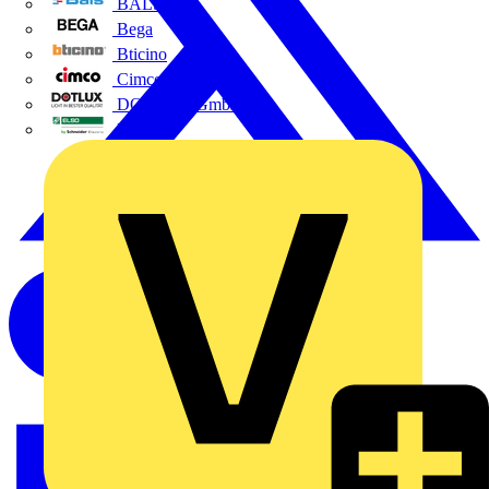
BALS
Bega
Bticino
Cimco
DOTLUX GmbH
Elso