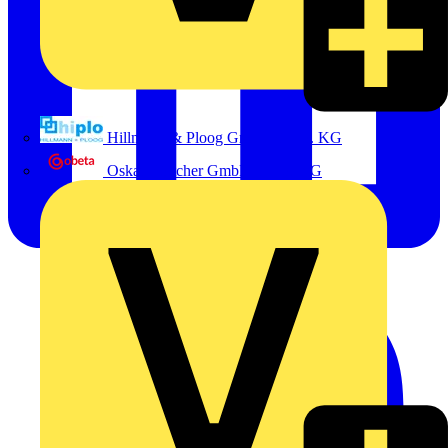
Hillmann & Ploog GmbH & Co. KG
Oskar Böttcher GmbH & Co. KG