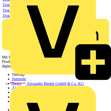
Dokument
Dokument
Dokument
Mit Voltimum erhalten Elektrofachkräfte Zugang zu Branchennews,
Produktinformationen, Schulungen und Tools – alles auf einer
digitalen Plattform und Community.
Sitemap
Startseite
News
Alexander Bürkle GmbH & Co. KG
Akademie
Produktsuche
Partner
Voltimum+
Weitere Links