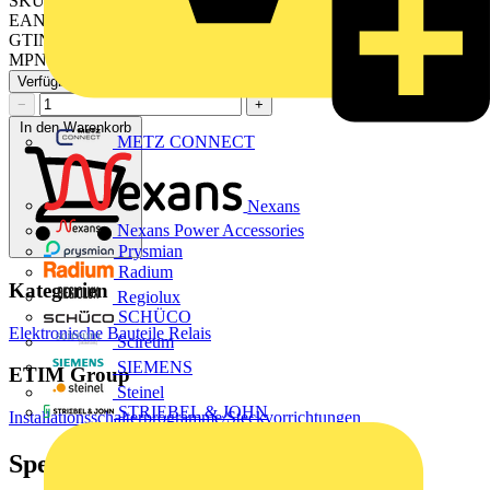
SKU: 1701SE
EAN: 4011377166875
GTIN: 4011377166875
MPN: 1701 SE
Verfügbar: 3 Händler
−
+
In den Warenkorb
METZ CONNECT
Nexans
Nexans Power Accessories
Prysmian
Radium
Kategorien
Regiolux
SCHÜCO
Elektronische Bauteile
Relais
Scireum
SIEMENS
ETIM Group
Steinel
STRIEBEL & JOHN
Installationsschalterprogramme/Steckvorrichtungen
Spezifikationen