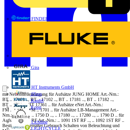
FINDER
FLUKE
Gira
HT Instruments GmbH
iHaus
mit Nebenstelleneingang für Aufsätze JUNG HOME Art.-Nrn.:
BT .. 17101 .., BT .. 17102 .., BT .. 17181 .., BT .. 17182 ..,
Kaufel
BT .. 1791 .., BT 17361 .. für Aufsätze eNet Art.-Nrn.:
Kopp
FM .. 1700 .., FM .. 1701 .. für Aufsätze LB-Management Art.-
Nrn.: .. 1700 .., .. 1750 D .., .. 17180 .., .. 17280 .., .. 1790 D .. für
Aufsätze KNX RF Art.-Nrn.: .. 1091 1ST RF .., .. 1092 1ST RF ..
Lichtline
Bestimmungsgemäßer Gebrauch Schalten von Beleuchtung und
LIGHTCYCLE