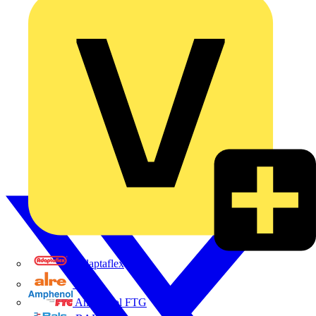
Adaptaflex
Alre
Amphenol FTG