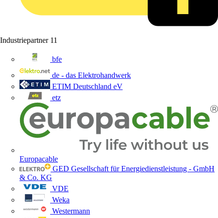
Industriepartner
11
bfe
de - das Elektrohandwerk
ETIM Deutschland eV
etz
Europacable
GED Gesellschaft für Energiedienstleistung - GmbH
& Co. KG
VDE
Weka
Westermann