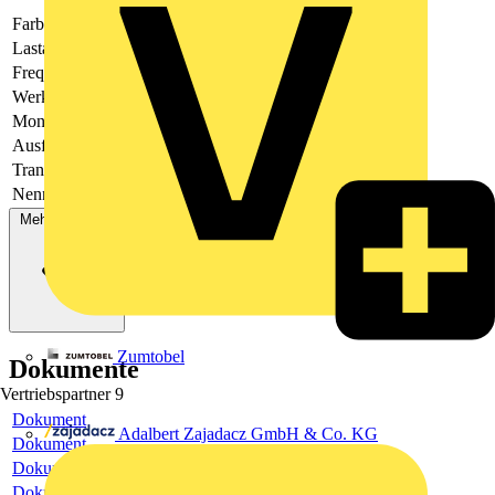
Farbe
-
Lastart
universal
Frequenz
50.0 - 50.0
Werkstoff
-
Montageart
Unterputz
Ausführung
Relais
Transparent
Nein
Nennspannung
230
Mehr anzeigen
Zumtobel
Dokumente
Vertriebspartner
9
Dokument
Adalbert Zajadacz GmbH & Co. KG
Dokument
Dokument
Dokument