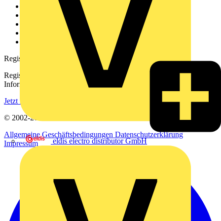
Über uns
Kontakt
Downloadbereich (PDFs)
Häufig gestellte Fragen
voltimum.com
Registrierung
Registrieren Sie sich kostenlos und erhalten Sie stets aktuelle
Informationen aus der Elektroindustrie.
Jetzt registrieren
© 2002-
2026
Voltimum
Allgemeine Geschäftsbedingungen
Datenschutzerklärung
eldis electro distributor GmbH
Impressum