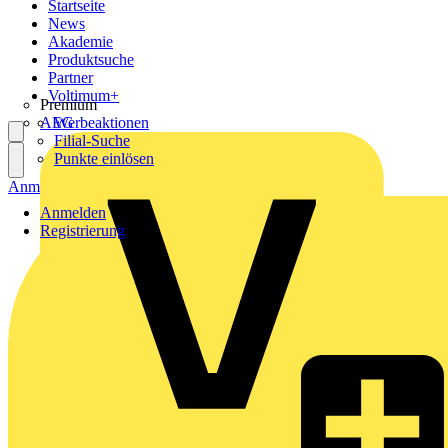
Startseite
News
Akademie
Produktsuche
Partner
Voltimum+
Premium
AEG
Werbeaktionen
Filial-Suche
Punkte einlösen
Anmelden
Registrierung
Anmelden
Registrierung