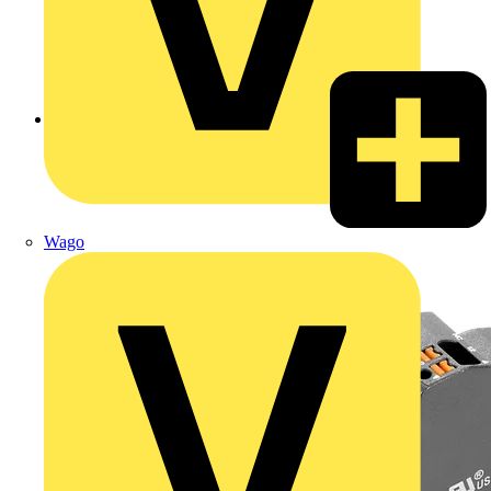
Zurück zu Produkte
Wago