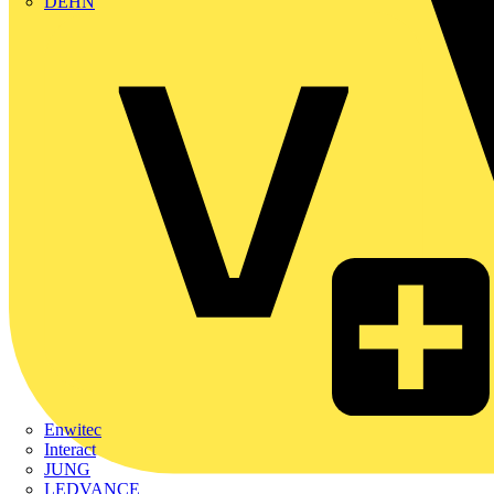
DEHN
Enwitec
Interact
JUNG
LEDVANCE