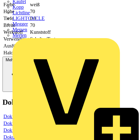
Kaufel
Farbe
weiß
Kopp
Höhe
70
Lichtline
Tiefe
0.0
LIGHTCYCLE
Megger
Breite
70
Mersen
Werkstoff
Kunststoff
Merten
Verwendung
Schalter/Taster
Ausführung
einteilige Wippe
Halogenfrei
Ja
Mehr anzeigen
Dokumente
Dokument
Dokument
Dokument
Dokument