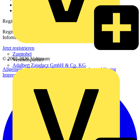
Häufig gestellte Fragen
voltimum.com
Registrierung
Registrieren Sie sich kostenlos und erhalten Sie stets aktuelle
Informationen aus der Elektroindustrie.
Jetzt registrieren
Zumtobel
© 2002-
2026
Voltimum
Vertriebspartner
Adalbert Zajadacz GmbH & Co. KG
Allgemeine Geschäftsbedingungen
Datenschutzerklärung
Impressum