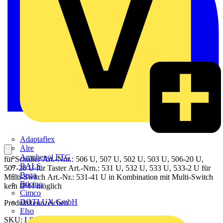
Adaptaflex
Alre
Amphenol FTG
für Schalter Art.-Nrn.: 506 U, 507 U, 502 U, 503 U, 506-20 U,
BALS
507-20 U für Taster Art.-Nrn.: 531 U, 532 U, 533 U, 533-2 U für
Bega
Multi-Switch Art.-Nr.: 531-41 U in Kombination mit Multi-Switch
Bticino
kein IP44 möglich
Cimco
DOTLUX GmbH
Produktkennzeichen
Elso
SKU: LS990NAWW