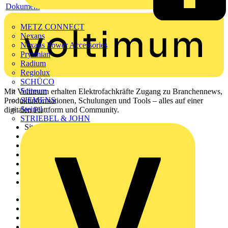
Dokument
METZ CONNECT
Nexans
Nexans Power Accessories
Prysmian
Radium
Regiolux
SCHÜCO
Scireum
Mit Voltimum erhalten Elektrofachkräfte Zugang zu Branchennews,
SIEMENS
Produktinformationen, Schulungen und Tools – alles auf einer
Steinel
digitalen Plattform und Community.
STRIEBEL & JOHN
Sitemap
Startseite
News
Akademie
Produktsuche
Partner
Voltimum+
Weitere Links
Über uns
Kontakt
Downloadbereich (PDFs)