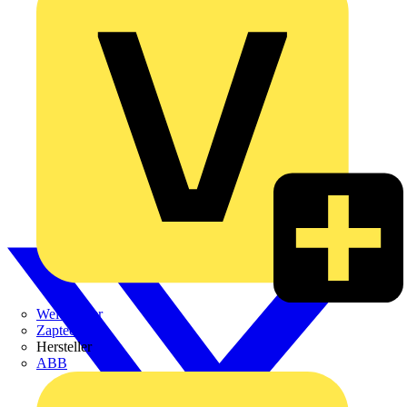
Weidmüller
Zaptec
Hersteller
ABB