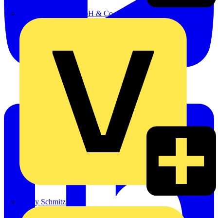
Emil Löffelhardt GmbH & Co. KG
Hardy Schmitz