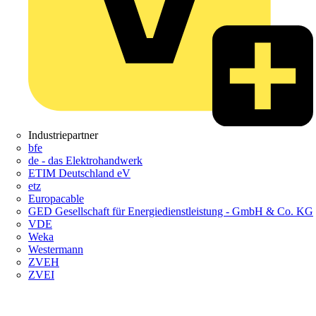
Industriepartner
bfe
de - das Elektrohandwerk
ETIM Deutschland eV
etz
Europacable
GED Gesellschaft für Energiedienstleistung - GmbH & Co. KG
VDE
Weka
Westermann
ZVEH
ZVEI