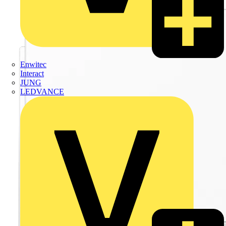
Enwitec
Interact
JUNG
LEDVANCE