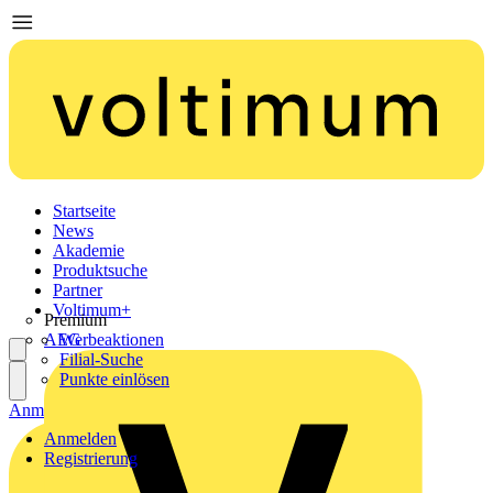
Startseite
News
Akademie
Produktsuche
Partner
Voltimum+
Premium
AEG
Werbeaktionen
Filial-Suche
Punkte einlösen
Anmelden
Registrierung
Anmelden
Registrierung