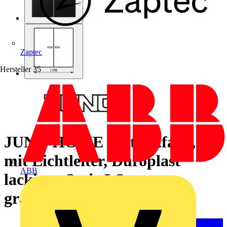
Zaptec
Hersteller
35
JUNG HOME Taster 2fach,
mit Lichtleiter, Duroplast
ABB
lackiert, Serie LS,
graphitschwarz matt