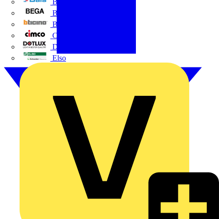
BALS
Bega
Bticino
Cimco
DOTLUX GmbH
Elso