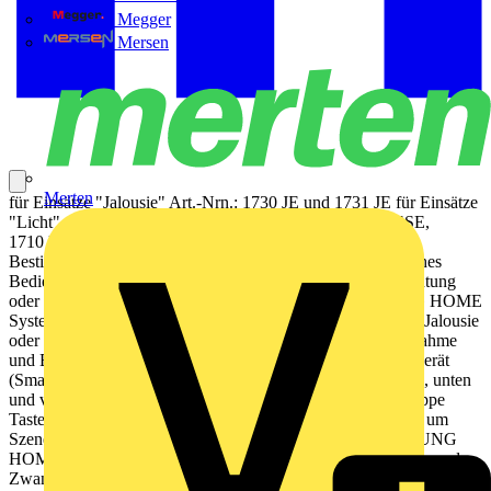
Megger
Mersen
Merten
für Einsätze "Jalousie" Art.-Nrn.: 1730 JE und 1731 JE für Einsätze
"Licht" Art.-Nrn.: 1701 SE, 1701 PSE, 1702 SE, 1704 ESE,
1710 DE, 1711 DE, 1712 DE, 1713 DSTE, 1723 NE
Bestimmungsgemäßer Gebrauch Manuelles und automatisches
Bedienen von z. B. Jalousien, Rollladen, Markisen, Beleuchtung
oder Lüftern Drahtlose Verknüpfung mit Geräten des JUNG HOME
Systems Betrieb mit Systemeinsatz zum Schalten, Dimmen, Jalousie
oder Nebenstelle 3-Draht Produkteigenschaften Inbetriebnahme
und Bedienung über JUNG HOME App mit mobilem Endgerät
(Smartphone oder Tablet) über Bluetooth® Bedienung oben, unten
und vollflächig mit bis zu 2 verknüpften Funktionen pro Wippe
Tasten nutzen zur Steuerung von Bereichen (Gruppen) oder um
Szenen aufzurufen Tasten nutzen, um drahtlos verknüpfte JUNG
HOME Geräte zu bedienen Tasten nutzen, um Sperrfunktion und
Zwangsführung auszulösen Mehrfarbige Statusanzeige mit