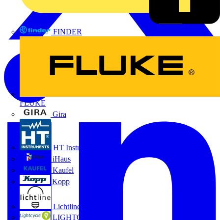
FINDER
FLUKE
Gira
HT Instruments GmbH
iHaus
Kaufel
Kopp
Lichtline
LIGHTCYCLE