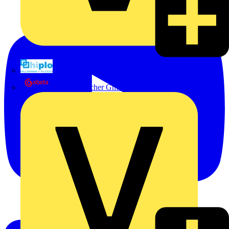
Hillmann & Ploog GmbH & Co. KG
Oskar Böttcher GmbH & Co. KG