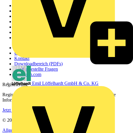
Sitemap
Startseite
News
Akademie
Produktsuche
Partner
Voltimum+
Weitere Links
Über uns
Kontakt
Downloadbereich (PDFs)
Häufig gestellte Fragen
voltimum.com
Emil Löffelhardt GmbH & Co. KG
Registrierung
Registrieren Sie sich kostenlos und erhalten Sie stets aktuelle
Informationen aus der Elektroindustrie.
Jetzt registrieren
© 2002-
2026
Voltimum
Allgemeine Geschäftsbedingungen
Datenschutzerklärung