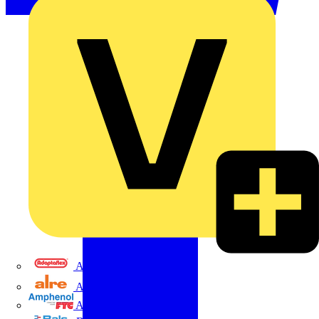
Adaptaflex
Alre
Amphenol FTG