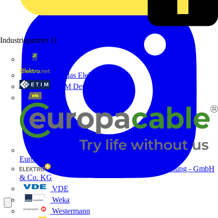
Industriepartner
11
bfe
de - das Elektrohandwerk
ETIM Deutschland eV
etz
Europacable
GED Gesellschaft für Energiedienstleistung - GmbH
& Co. KG
VDE
Weka
Westermann