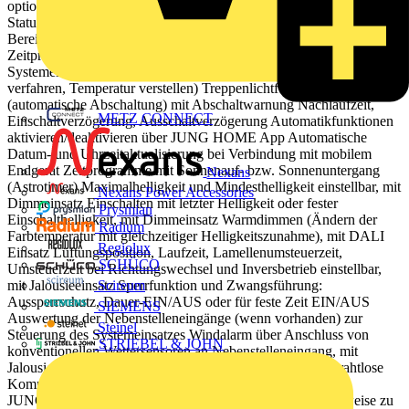
optionalem Nachtmodus Rückmeldung des Lastzustands über
Status-LED Sperren der lokalen Bedienung Einbindung der Last in
Bereiche (Gruppen), Zentralfunktionen und Szenen Bis zu 16
Zeitprogramme steuern die Funktionen des jeweiligen
Systemeinsatzes (Einschalten, Ausschalten, Dimmen, Jalousie
verfahren, Temperatur verstellen) Treppenlichtfunktion
(automatische Abschaltung) mit Abschaltwarnung Nachlaufzeit,
METZ CONNECT
Einschaltverzögerung, Ausschaltverzögerung Automatikfunktionen
aktivieren/deaktivieren über JUNG HOME App Automatische
Datum- und Uhrzeitaktualisierung bei Verbindung mit mobilem
Endgerät Zeitprogramme mit Sonnenauf- bzw. Sonnenuntergang
Nexans
(Astrotimer) Maximalhelligkeit und Mindesthelligkeit einstellbar, mit
Nexans Power Accessories
Dimmeinsatz Einschalten mit letzter Helligkeit oder fester
Prysmian
Einschalthelligkeit, mit Dimmeinsatz Warmdimmen (Ändern der
Radium
Farbtemperatur mit gleichzeitiger Helligkeitszunahme), mit DALI
Regiolux
Einsatz Lüftungsposition, Laufzeit, Lamellenumsteuerzeit,
SCHÜCO
Umsteuerzeit bei Richtungswechsel und Inversbetrieb einstellbar,
mit Jalousieeinsatz Sperrfunktion und Zwangsführung:
Scireum
Aussperrschutz, Dauer-EIN/AUS oder für feste Zeit EIN/AUS
SIEMENS
Auswertung der Nebenstelleneingänge (wenn vorhanden) zur
Steinel
Steuerung des Systemeinsatzes Windalarm über Anschluss von
STRIEBEL & JOHN
konventionellen Wettersensoren an Nebenstelleneingang, mit
Jalousieeinsatz Bluetooth® Mesh für voll verschlüsselte drahtlose
Kommunikation und Repeaterfunktion Updatefähig über
JUNG HOME App Zukünftig per Update verfügbar: (Hinweise zu