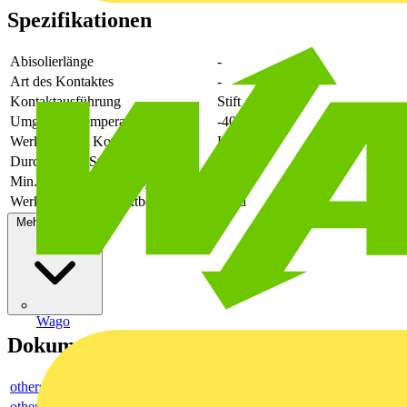
Spezifikationen
Abisolierlänge
-
Art des Kontaktes
-
Kontaktausführung
Stift
Umgebungstemperatur
-40 - 85
Werkstoff des Kontaktes
Kupfer
Durchmesser Steckkontakt
-
Min. Anzahl der Steckzyklen
-
Werkstoff der Kontaktbeschichtung
Gold
Mehr anzeigen
Wago
Dokumente
others
others