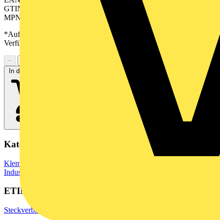
GTIN: 04050118541052
MPN: SAI-M12L-KSC-1.5
*Auf Anfrage verfügbar - bitte in den Warenkorb legen, um
Verfügbarkeit zu prüfen
−
+
In den Warenkorb
Kategorien
Klemmen, Steckverbinder & Verbindungselemente
Industriesteckverbinder
ETIM Group
Steckverbinder