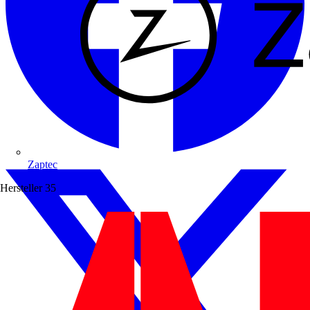
Zaptec
Hersteller
35