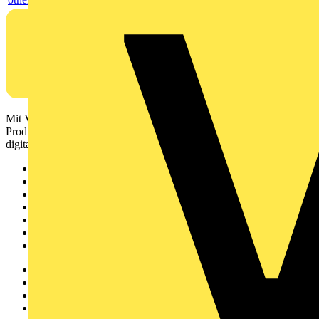
Mit Voltimum erhalten Elektrofachkräfte Zugang zu Branchennews,
Produktinformationen, Schulungen und Tools – alles auf einer
digitalen Plattform und Community.
Sitemap
Startseite
News
Akademie
Produktsuche
Partner
Voltimum+
Weitere Links
Über uns
Kontakt
Downloadbereich (PDFs)