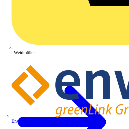
Weidmüller
Enwitec