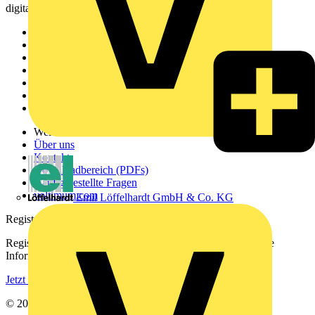
digitalen Plattform und Community.
Sitemap
Startseite
News
Akademie
Produktsuche
Partner
Voltimum+
Weitere Links
Über uns
Kontakt
Downloadbereich (PDFs)
Häufig gestellte Fragen
voltimum.com
Emil Löffelhardt GmbH & Co. KG
Registrierung
Registrieren Sie sich kostenlos und erhalten Sie stets aktuelle
Informationen aus der Elektroindustrie.
Jetzt registrieren
© 2002-
2026
Voltimum