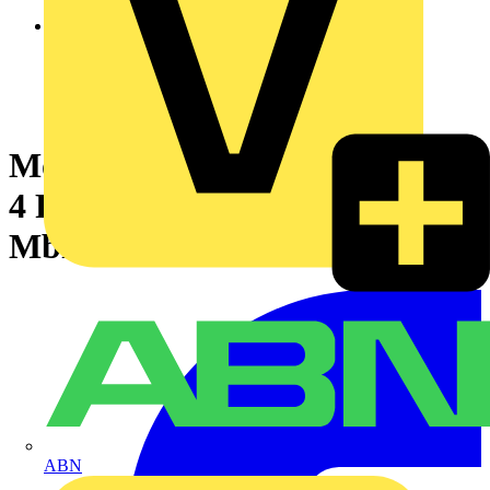
Modicon Redundancy Switch -
4 Ports Kupfer (4TX 10/100
Mbit/s), Schutzlackierung
ABN