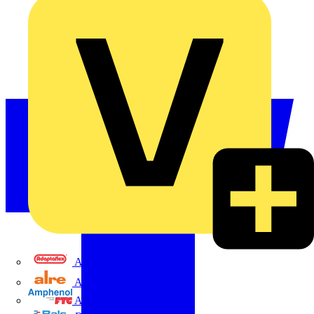
Adaptaflex
Alre
Amphenol FTG