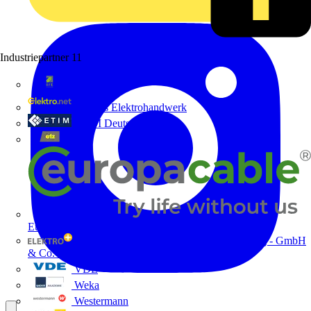
Industriepartner
11
bfe
de - das Elektrohandwerk
ETIM Deutschland eV
etz
Europacable
GED Gesellschaft für Energiedienstleistung - GmbH
& Co. KG
VDE
Weka
Westermann