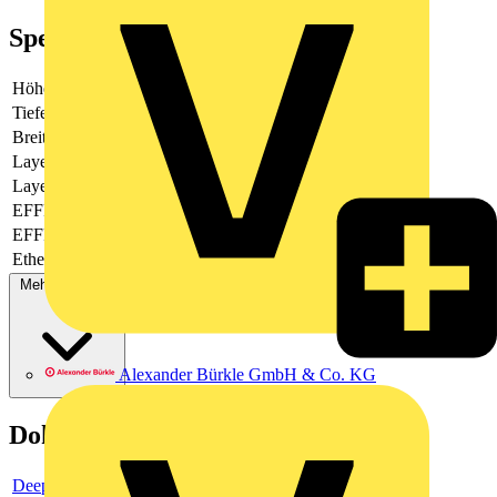
Spezifikationen
Höhe
130
Tiefe
105
Breite
46
Layer 2
Ja
Layer 3
Nein
EFFR0001
Nein
EFFR0002
Nein
Ethernet
Ja
Mehr anzeigen
Alexander Bürkle GmbH & Co. KG
Dokumente
Deeplink product page