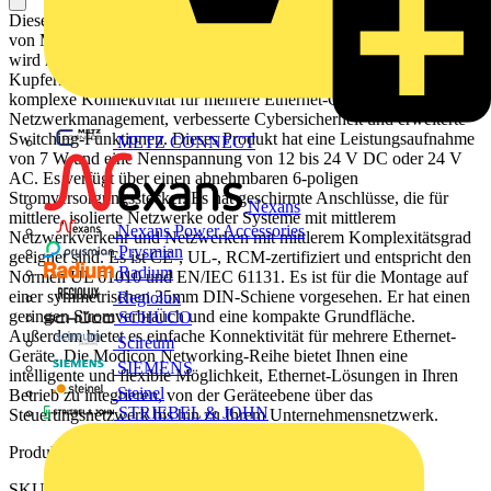
Dieses Produkt ist Teil des Modicon Switch Sortiments, ein Angebot
von Modicon Extended Managed Switch. Dieser Managed Switch
wird mit Ethernet TCP/IP-Protokoll geliefert. Er verfügt über 4
Kupferkabel-Übertragungsanschlüsse. Er bietet einfache und
komplexe Konnektivität für mehrere Ethernet-Geräte,
Netzwerkmanagement, verbesserte Cybersicherheit und erweiterte
Switching-Funktionen. Dieses Produkt hat eine Leistungsaufnahme
METZ CONNECT
von 7 W und eine Nennspannung von 12 bis 24 V DC oder 24 V
AC. Es verfügt über einen abnehmbaren 6-poligen
Stromversorgungsstecker. Es hat geschirmte Anschlüsse, die für
Nexans
mittlere, isolierte Netzwerke oder Systeme mit mittlerem
Nexans Power Accessories
Netzwerkverkehr und Netzwerken mit mittlerem Komplexitätsgrad
Prysmian
geeignet sind. Es ist CE-, UL-, RCM-zertifiziert und entspricht den
Radium
Normen UL 61010 und EN/IEC 61131. Es ist für die Montage auf
einer symmetrischen 35mm DIN-Schiene vorgesehen. Er hat einen
Regiolux
geringen Stromverbrauch und eine kompakte Grundfläche.
SCHÜCO
Außerdem bietet es einfache Konnektivität für mehrere Ethernet-
Scireum
Geräte. Die Modicon Networking-Reihe bietet Ihnen eine
SIEMENS
intelligente und flexible Möglichkeit, Ethernet-Lösungen in Ihren
Steinel
Betrieb zu integrieren, von der Geräteebene über das
STRIEBEL & JOHN
Steuerungsnetzwerk bis hin zu Ihrem Unternehmensnetzwerk.
Produktkennzeichen
SKU: MCSESR043F23F0C