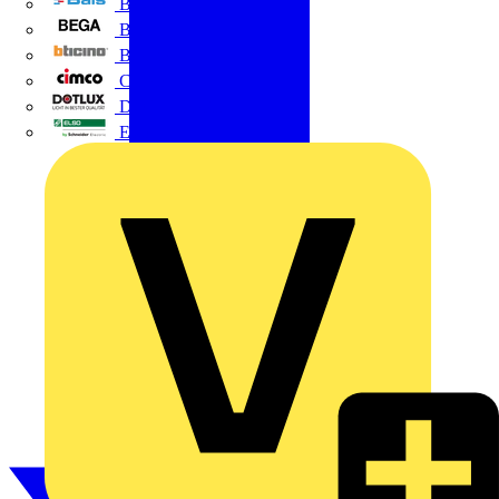
BALS
Bega
Bticino
Cimco
DOTLUX GmbH
Elso