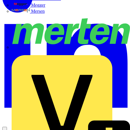
Megger
Mersen
Merten