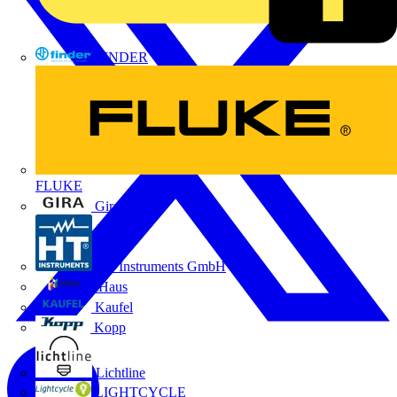
FINDER
FLUKE
Gira
HT Instruments GmbH
iHaus
Kaufel
Kopp
Lichtline
LIGHTCYCLE