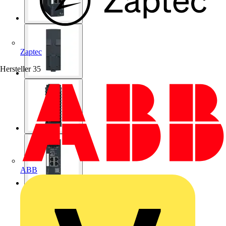
Zaptec
Hersteller
35
ABB