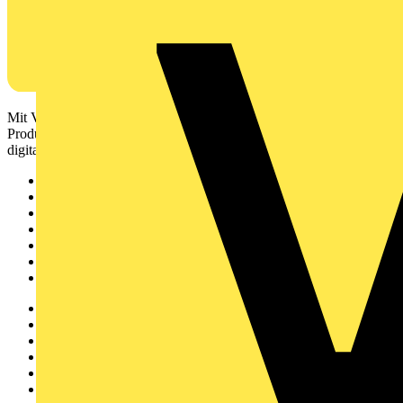
Mit Voltimum erhalten Elektrofachkräfte Zugang zu Branchennews,
Produktinformationen, Schulungen und Tools – alles auf einer
digitalen Plattform und Community.
Sitemap
Startseite
News
Akademie
Produktsuche
Partner
Voltimum+
Weitere Links
Über uns
Kontakt
Downloadbereich (PDFs)
Häufig gestellte Fragen
voltimum.com