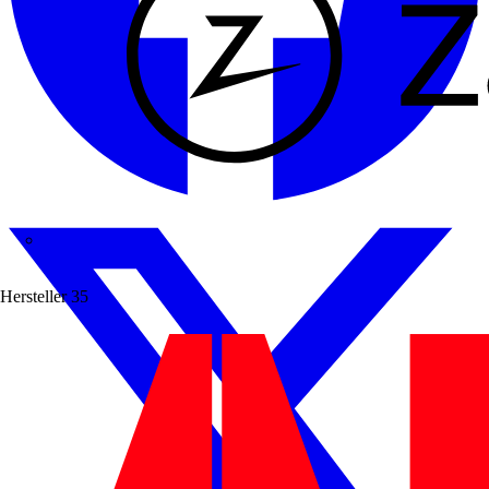
Zaptec
Hersteller
35