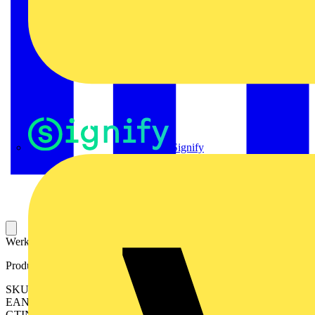
Signify
Werkzeugkoffer bestückt mit unterschiedlichen Handwerkzeugen.
Produktkennzeichen
SKU: 2602270000
EAN: 04050118613087
GTIN: 04050118613087