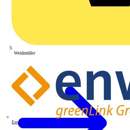
Weidmüller
Enwitec