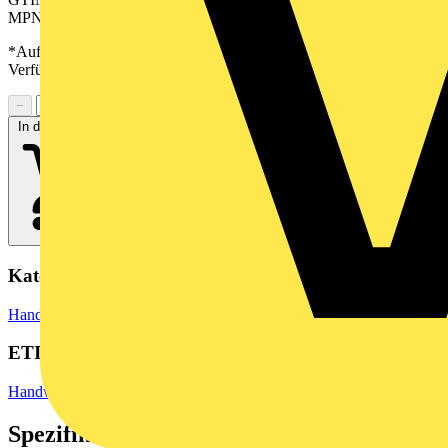
MPN: PRO CASE 16
*Auf Anfrage verfügbar - bitte in den Warenkorb legen, um
Verfügbarkeit zu prüfen
−
+
In den Warenkorb
Kategorien
Hand- und Elektrowerkzeuge
Handwerkzeuge
ETIM Group
Handwerkzeuge
Spezifikationen