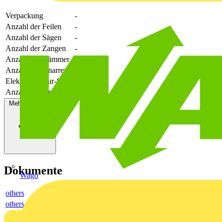
Verpackung
-
Anzahl der Feilen
-
Anzahl der Sägen
-
Anzahl der Zangen
-
Anzahl der Hämmer
-
Anzahl der Knarren
-
Elektromonteur-Set
-
Anzahl der Drehstifte
-
Mehr anzeigen
Dokumente
Wago
others
others