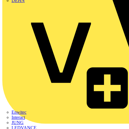
DEHN
Enwitec
Interact
JUNG
LEDVANCE