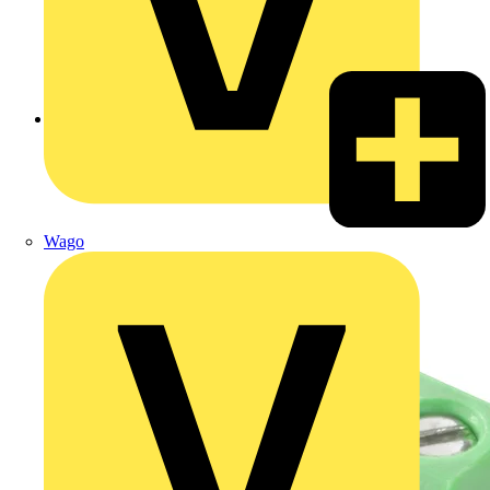
Zurück zu Produkte
Wago