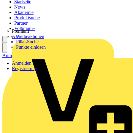
Startseite
News
Akademie
Produktsuche
Partner
Voltimum+
Premium
AEG
Werbeaktionen
Filial-Suche
Punkte einlösen
Anmelden
Registrierung
Anmelden
Registrierung