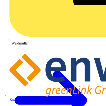
Weidmüller
Enwitec