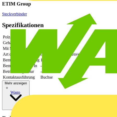
ETIM Group
Steckverbinder
Spezifikationen
Polzahl
3
Gehäusefarbe
grün
Mit Schutzleiter
-
Art der Verbindung
flexibler Leiterplattenverbinder
Bemessungsspannung
160
Bemessungsstrom In
-
Betriebstemperatur
-40 - 105
Kontaktausführung
Buchse
Mehr anzeigen
Wago