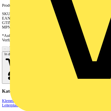
Produktkennzeichen
SKU: 2642480000
EAN: 04050118644494
GTIN: 04050118644494
MPN: CPS 3.81/03/90F SN GN BX
*Auf Anfrage verfügbar - bitte in den Warenkorb legen, um
Verfügbarkeit zu prüfen
−
+
In den Warenkorb
Kategorien
Klemmen, Steckverbinder & Verbindungselemente
Leiterplattensteckverbinder