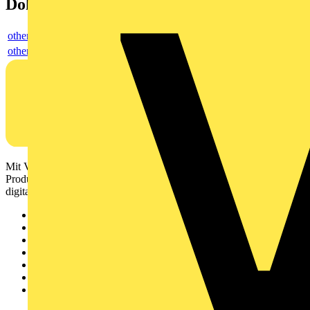
Dokumente
others
others
Mit Voltimum erhalten Elektrofachkräfte Zugang zu Branchennews,
Produktinformationen, Schulungen und Tools – alles auf einer
digitalen Plattform und Community.
Sitemap
Startseite
News
Akademie
Produktsuche
Partner
Voltimum+