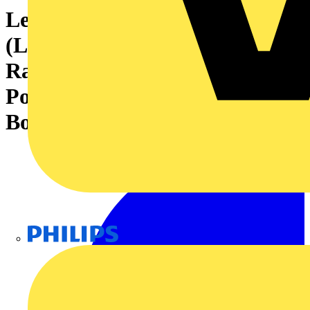
Leiterplattensteckverbinder
(Leiteranschluss), 160 V, 8 A,
Raster in mm: 3.81, 1.5 mm²,
Polzahl: 3, Zugbügelanschluss,
Box
Philips