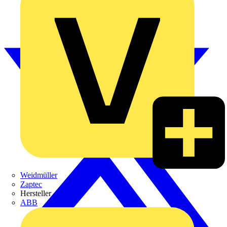
Weidmüller
Zaptec
Hersteller
ABB