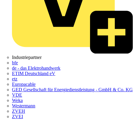
Industriepartner
bfe
de - das Elektrohandwerk
ETIM Deutschland eV
etz
Europacable
GED Gesellschaft für Energiedienstleistung - GmbH & Co. KG
VDE
Weka
Westermann
ZVEH
ZVEI