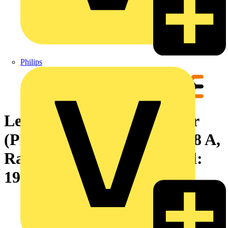
Philips
Leiterplattensteckverbinder
(Platinenanschluss), 160 V, 8 A,
Raster in mm: 3.81, Polzahl:
19, THT-Lötanschluss, Box