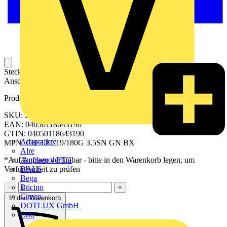
Steckbarer Leiterplatten-Anschluss mit innovatiever
Anschlusstechnologie für eine sichere und intuitive Handhabung.
Produktkennzeichen
SKU: 2643780000
EAN: 04050118643190
GTIN: 04050118643190
Adaptaflex
MPN: CH 3.81/19/180G 3.5SN GN BX
Alre
Amphenol FTG
*Auf Anfrage verfügbar - bitte in den Warenkorb legen, um
BALS
Verfügbarkeit zu prüfen
Bega
Bticino
−
+
Cimco
In den Warenkorb
DOTLUX GmbH
Elso