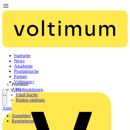
Startseite
News
Akademie
Produktsuche
Partner
Voltimum+
Premium
AEG
Werbeaktionen
Filial-Suche
Punkte einlösen
Anmelden
Registrierung
Anmelden
Registrierung