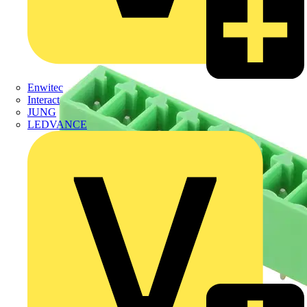
Enwitec
Interact
JUNG
LEDVANCE