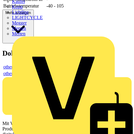
Kaufel
Betriebstemperatur
-40 - 105
Kopp
Lichtline
Mehr anzeigen
LIGHTCYCLE
Megger
Mersen
Merten
Dokumente
others
others
Mit Voltimum erhalten Elektrofachkräfte Zugang zu Branchennews,
Produktinformationen, Schulungen und Tools – alles auf einer