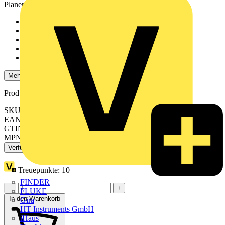
Planen Sie Ihre Installation mit Brandklasse E von WAGO.
effektiver Fehlsteckschutz
für Steuerungen in der Automation
für eine große Anzahl von Verwendungszwecken
kundenspezifische Lösungen
komfortable Installation und Inbetriebnahme
Mehr anzeigen
Produktkennzeichen
SKU: 771-9993/006-501
EAN: 4044918584784
GTIN: 4044918584784
MPN: 771-9993/006-501
Verfügbar: 2 Händler
Treuepunkte:
10
FINDER
−
+
FLUKE
In den Warenkorb
Gira
HT Instruments GmbH
iHaus