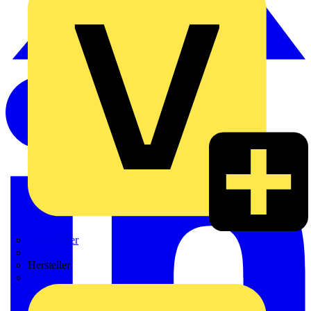
Weidmüller
Zaptec
Hersteller
ABB