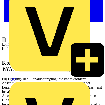
konfektionierte Verbindungsleitung; Eca; Buchse Stecker; 3-polig;
Kod. A; H05VV-F 3G 1,5 mm²; 5 m; 1,50 mm²; schwarz
Konfektionierte Anschlussleitung
WINSTA
® MIDI Kodierung A
Für Leistung- und Signalübertragung: die konfektionierte
ABN
Anschlussleitung
WINSTA
® MIDI 3-polig. Egal, ob auf der
Leiterplatte, im Schaltschrank oder für den Leuchtenanschluss – mit
Installationssteckverbindern von WAGO erzeugen Sie den
Anschluss an verschiedenste Anforderungen im Handumdrehen.
Die farbliche und mechanische Kodierung der
Installationssteckverbinder gewährleistet eine fehlerfreie Installation