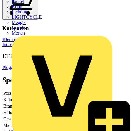
Kaufel
Kopp
Lichtline
LIGHTCYCLE
Megger
Kategorien
Mersen
Merten
Klemmen, Steckverbinder & Verbindungselemente
Industriesteckverbinder
ETIM Group
Pluggable building installation systems
Spezifikationen
Polzahl
3
Kabeltyp
H05VV-F
Brandlast
41.396819
Halogenfrei
Nein
Gesamtlänge
5000
Mantel-Farbe
schwarz