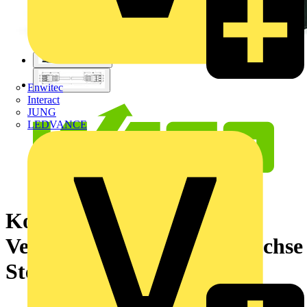
Enwitec
Interact
JUNG
LEDVANCE
Konfektionierte
Verbindungsleitung,Eca,Buchse
Stecker,schwarz