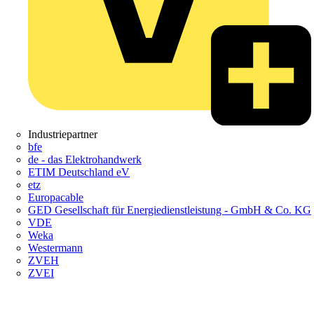
Industriepartner
bfe
de - das Elektrohandwerk
ETIM Deutschland eV
etz
Europacable
GED Gesellschaft für Energiedienstleistung - GmbH & Co. KG
VDE
Weka
Westermann
ZVEH
ZVEI